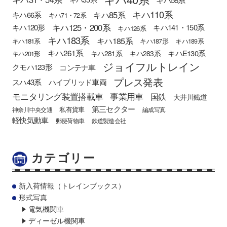
キハ110系
キハ85系
キハ66系
キハ71・72系
キハ125・200系
キハ120形
キハ141・150系
キハ126系
キハ183系
キハ185系
キハ181系
キハ187形
キハ189系
キハ261系
キハE130系
キハ281系
キハ283系
キハ201形
ジョイフルトレイン
クモハ123形
コンテナ車
プレス発表
スハ43系
ハイブリッド車両
モニタリング装置搭載車
事業用車
国鉄
大井川鐵道
第三セクター
私有貨車
神奈川中央交通
編成写真
軽快気動車
郵便荷物車
鉄道製造会社
カテゴリー
新入荷情報（トレインブックス）
形式写真
電気機関車
ディーゼル機関車