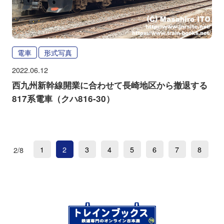
電車
形式写真
2022.06.12
西九州新幹線開業に合わせて長崎地区から撤退する
817系電車（クハ816-30）
1
2
3
4
5
6
7
8
2/8