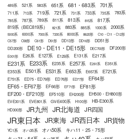
681・683系
651系
701系
521系
583系
489系
721系
719系
783系
711系
733系
713系
731系
735系
813系
817系
789系
811系
787系
785系
815系
819系（BEC819系）
883系
2000系
885系
1000系
821系
6000系
8000系
5000系
7000系
7200系
8620形
C10・C11・C12形
DD51形
DD13形
C57形
C58形
C61形
D51形
DD16形
DE10・DE11・DE15形
DF200形
DD200形
DEC700形
E127系
E26系
E131系
E217系
E129系
E001形
E233系
E231系
E257系
E235系
E351系
E261系
E501系
E531系
E653系
E721系
E353系
E657系
EF64形
E751系
ED75・ED79形
ED76形
ED77形
EF65・EF67形
EF81形
EF66形
EF71形
EF200・EF210形
EH500・EH800形
EF510形
EH200形
HB-E300系
GV-E400系
EV-E301系
EV-E801系
H100形
JR九州
JR北海道
JR四国
HD300形
JR東日本
JR西日本
JR東海
JR貨物
オハ50系
キハ11・25・75形
YC1系
オハ35系
キハ40系
キハ31・54系
キハ58系
キハ35系