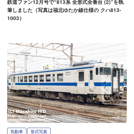
鉄道ファン12月号で“813系 全形式全番台 (2)”を執
筆しました（写真は福北ゆたか線仕様の クハ813-
1003）
気動車
形式写真