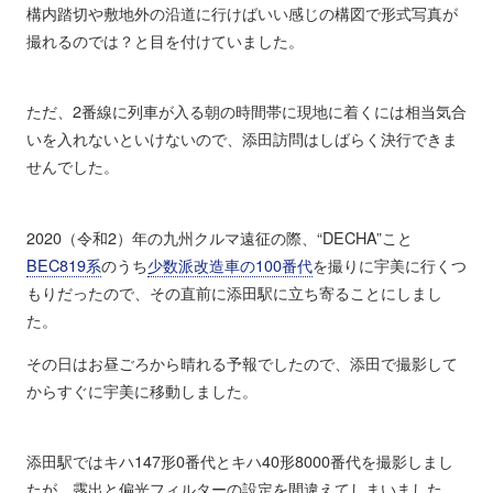
構内踏切や敷地外の沿道に行けばいい感じの構図で形式写真が
撮れるのでは？と目を付けていました。
ただ、2番線に列車が入る朝の時間帯に現地に着くには相当気合
いを入れないといけないので、添田訪問はしばらく決行できま
せんでした。
2020（令和2）年の九州クルマ遠征の際、“DECHA”こと
BEC819系
のうち
少数派改造車の100番代
を撮りに宇美に行くつ
もりだったので、その直前に添田駅に立ち寄ることにしまし
た。
その日はお昼ごろから晴れる予報でしたので、添田で撮影して
からすぐに宇美に移動しました。
添田駅ではキハ147形0番代とキハ40形8000番代を撮影しまし
たが、露出と偏光フィルターの設定を間違えてしまいました。