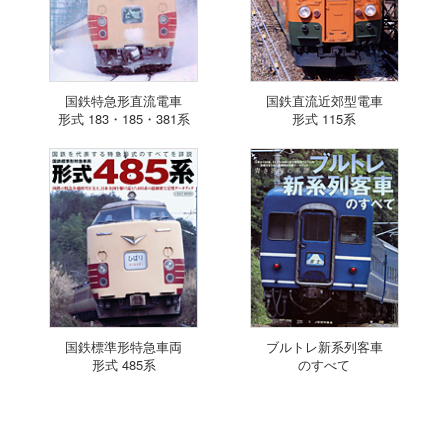
国鉄特急形直流電車
国鉄直流近郊型電車
形式 183・185・381系
形式 115系
国鉄標準形特急車両
ブルトレ新系列客車
形式 485系
のすべて