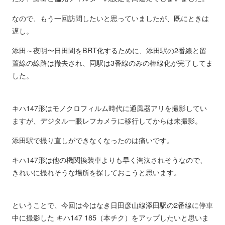
なので、もう一回訪問したいと思っていましたが、既にときは
遅し。
添田～夜明〜日田間をBRT化するために、添田駅の2番線と留
置線の線路は撤去され、同駅は3番線のみの棒線化が完了してま
した。
キハ147形はモノクロフィルム時代に通風器アリを撮影してい
ますが、デジタル一眼レフカメラに移行してからは未撮影。
添田駅で撮り直しができなくなったのは痛いです。
キハ147形は他の機関換装車よりも早く淘汰されそうなので、
きれいに撮れそうな場所を探しておこうと思います。
ということで、今回は今はなき日田彦山線添田駅の2番線に停車
中に撮影した キハ147 185（本チク）をアップしたいと思いま