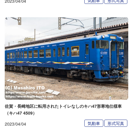
気動車
形式写真
2023/04/04
佐賀・長崎地区に転用されたトイレなしのキハ47形寒地仕様車
（キハ47 4509）
気動車
形式写真
2023/04/04