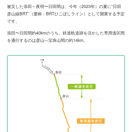
被災した添田～夜明〜日田間は、今年（2023年）の夏に“日田
彦山線BRT”（愛称：BRTひこぼしライン）として開業する予定
です。
添田〜日田間約40kmのうち、鉄道軌道跡を活かした専用道区間
を通行するのは彦山―宝珠山間の約14km。