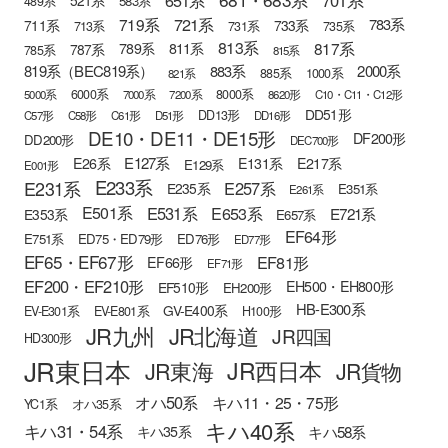
521系
583系
489系
721系
719系
783系
711系
733系
713系
731系
735系
813系
817系
789系
811系
787系
785系
815系
819系（BEC819系）
883系
2000系
885系
1000系
821系
6000系
8000系
5000系
7000系
7200系
8620形
C10・C11・C12形
DD51形
DD13形
C57形
C58形
C61形
D51形
DD16形
DE10・DE11・DE15形
DF200形
DD200形
DEC700形
E127系
E26系
E131系
E217系
E129系
E001形
E233系
E231系
E257系
E235系
E351系
E261系
E501系
E531系
E653系
E721系
E353系
E657系
EF64形
E751系
ED75・ED79形
ED76形
ED77形
EF65・EF67形
EF81形
EF66形
EF71形
EF200・EF210形
EH500・EH800形
EF510形
EH200形
HB-E300系
GV-E400系
EV-E301系
EV-E801系
H100形
JR九州
JR北海道
JR四国
HD300形
JR東日本
JR西日本
JR東海
JR貨物
オハ50系
キハ11・25・75形
YC1系
オハ35系
キハ40系
キハ31・54系
キハ58系
キハ35系