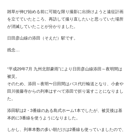
雑草が伸び始める前に可能な限り撮影に出掛けようと遠征計画
を立てていたところ、再訪して撮り直したいと思っていた場所
が消滅していたことが分かりました。
日田彦山線の添田（そえだ）駅です。
残念…
“平成29年7月 九州北部豪雨”により日田彦山線添田～夜明間は
被災。
そのため、添田～夜明〜日田間はバス代行輸送となり、小倉や
田川後藤寺からの列車はすべて添田で折り返すことになりまし
た。
添田駅は2・3番線のある島式ホーム1本でしたが、被災後は基
本的に3番線を使うようになりました。
しかし、列車本数の多い朝だけは2番線も使っていましたので、