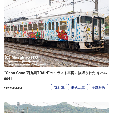
“Choo Choo 西九州TRAIN”のイラスト車両に抜擢された キハ47
9041
気動車
形式写真
撮影報告
2023/04/04