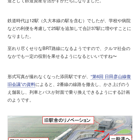
道として鉄道資産を活かすかたちになりました。
鉄道時代は12駅（久大本線の駅を含む）でしたが、学校や病院
などの利便を考慮して25駅を追加して合計37駅に増やすことに
なりました。
至れり尽くせりなBRT路線になるようですので、クルマ社会の
なかでも一定の役割を果せるようになるといいですね〜
形式写真が撮れなくなった添田駅ですが、
“第6回 日田彦山線復
旧会議”の資料
によると、2番線の線路を撤去し、かさ上げのう
え舗装し、列車とバスが対面で乗り換えできるようにする計画
のようです。