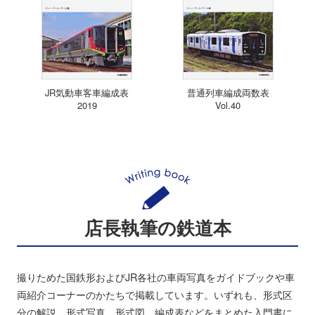
JR気動車客車編成表
普通列車編成両数表
2019
Vol.40
店長執筆の鉄道本
撮りためた国鉄形およびJR各社の車両写真をガイドブックや車
両紹介コーナーのかたちで掲載しています。いずれも、形式区
分の解説、形式写真、形式図、編成表などをまとめた入門書に