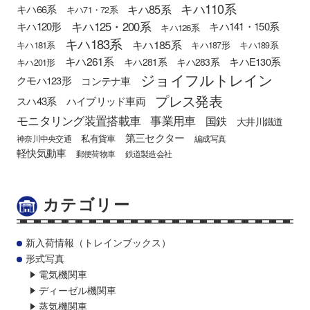
キハ110系
キハ85系
キハ66系
キハ71・72系
キハ125・200系
キハ120形
キハ141・150系
キハ126系
キハ183系
キハ185系
キハ181系
キハ187形
キハ189系
キハ261系
キハE130系
キハ281系
キハ283系
キハ201形
ジョイフルトレイン
クモハ123形
コンテナ車
プレス発表
スハ43系
ハイブリッド車両
モニタリング装置搭載車
事業用車
国鉄
大井川鐵道
第三セクター
私有貨車
神奈川中央交通
編成写真
軽快気動車
郵便荷物車
鉄道製造会社
カテゴリー
新入荷情報（トレインブックス）
形式写真
電気機関車
ディーゼル機関車
蒸気機関車