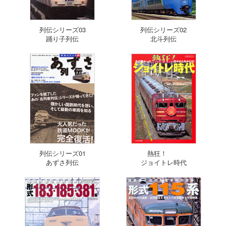
列伝シリーズ03
列伝シリーズ02
踊り子列伝
北斗列伝
列伝シリーズ01
熱狂！
あずさ列伝
ジョイトレ時代