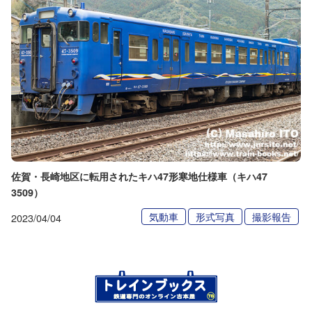
佐賀・長崎地区に転用されたキハ47形寒地仕様車（キハ47
3509）
気動車
形式写真
撮影報告
2023/04/04