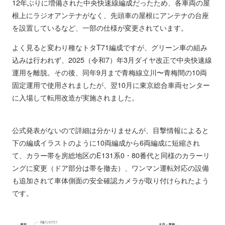
12年ぶりに増備された中央快速線編成だったため、各車両の屋
根上にラジオアンテナがなく、先頭車の屋根にアンテナの台座
を設置しているなど、一部の仕様が変更されています。
よく見ると変わり種なトタT71編成ですが、グリーン車の組み
込みは行われず、2025（令和7）年3月ダイヤ改正で中央快速線
運用を離脱。その後、同年9月まで青梅線立川〜青梅間の10両
固定運用で使用されましたが、翌10月に東京総合車両センター
に入場して転用改造が実施されました。
公式発表がないので詳細は分かりませんが、目撃情報によると
下の編成イラストのように10両編成から6両編成に短縮され
て、カラー帯を房総地区のE131系0・80番代と同様のカラーリ
ングに変更（ドア部分は帯を撤去）、ワンマン運転対応の設備
も追加されて車体側面の安全確認カメラが取り付けられたよう
です。