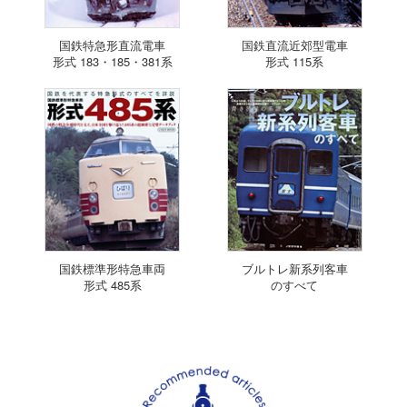
国鉄特急形直流電車
国鉄直流近郊型電車
形式 183・185・381系
形式 115系
国鉄標準形特急車両
ブルトレ新系列客車
形式 485系
のすべて