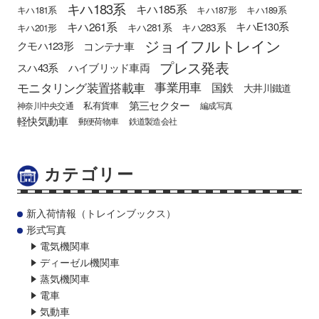
キハ183系
キハ185系
キハ181系
キハ187形
キハ189系
キハ261系
キハE130系
キハ281系
キハ283系
キハ201形
ジョイフルトレイン
クモハ123形
コンテナ車
プレス発表
スハ43系
ハイブリッド車両
モニタリング装置搭載車
事業用車
国鉄
大井川鐵道
第三セクター
私有貨車
神奈川中央交通
編成写真
軽快気動車
郵便荷物車
鉄道製造会社
カテゴリー
新入荷情報（トレインブックス）
形式写真
電気機関車
ディーゼル機関車
蒸気機関車
電車
気動車