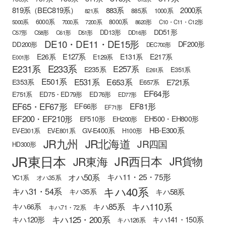
819系（BEC819系）
883系
2000系
885系
1000系
821系
6000系
8000系
5000系
7000系
7200系
8620形
C10・C11・C12形
DD51形
DD13形
C57形
C58形
C61形
D51形
DD16形
DE10・DE11・DE15形
DF200形
DD200形
DEC700形
E127系
E26系
E131系
E217系
E129系
E001形
E233系
E231系
E257系
E235系
E351系
E261系
E501系
E531系
E653系
E721系
E353系
E657系
EF64形
E751系
ED75・ED79形
ED76形
ED77形
EF65・EF67形
EF81形
EF66形
EF71形
EF200・EF210形
EH500・EH800形
EF510形
EH200形
HB-E300系
GV-E400系
EV-E301系
EV-E801系
H100形
JR九州
JR北海道
JR四国
HD300形
JR東日本
JR西日本
JR東海
JR貨物
オハ50系
キハ11・25・75形
YC1系
オハ35系
キハ40系
キハ31・54系
キハ58系
キハ35系
キハ110系
キハ85系
キハ66系
キハ71・72系
キハ125・200系
キハ120形
キハ141・150系
キハ126系