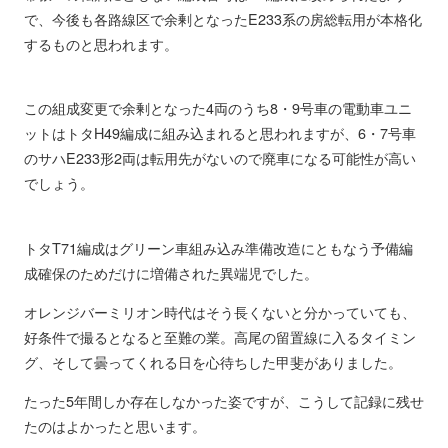
で、今後も各路線区で余剰となったE233系の房総転用が本格化
するものと思われます。
この組成変更で余剰となった4両のうち8・9号車の電動車ユニ
ットはトタH49編成に組み込まれると思われますが、6・7号車
のサハE233形2両は転用先がないので廃車になる可能性が高い
でしょう。
トタT71編成はグリーン車組み込み準備改造にともなう予備編
成確保のためだけに増備された異端児でした。
オレンジバーミリオン時代はそう長くないと分かっていても、
好条件で撮るとなると至難の業。高尾の留置線に入るタイミン
グ、そして曇ってくれる日を心待ちした甲斐がありました。
たった5年間しか存在しなかった姿ですが、こうして記録に残せ
たのはよかったと思います。