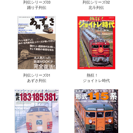
列伝シリーズ03
列伝シリーズ02
踊り子列伝
北斗列伝
列伝シリーズ01
熱狂！
あずさ列伝
ジョイトレ時代