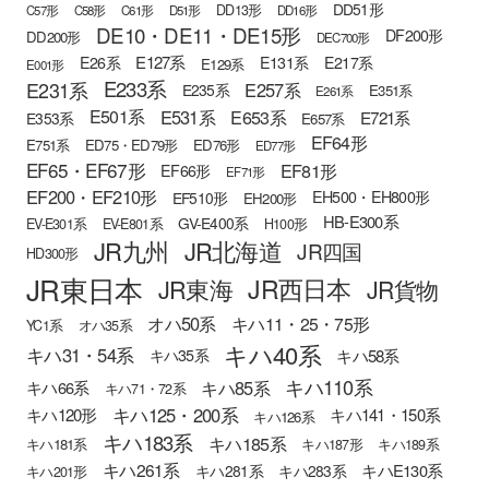
DD51形
DD13形
C57形
C58形
C61形
D51形
DD16形
DE10・DE11・DE15形
DF200形
DD200形
DEC700形
E127系
E26系
E131系
E217系
E129系
E001形
E233系
E231系
E257系
E235系
E351系
E261系
E501系
E531系
E653系
E721系
E353系
E657系
EF64形
E751系
ED75・ED79形
ED76形
ED77形
EF65・EF67形
EF81形
EF66形
EF71形
EF200・EF210形
EH500・EH800形
EF510形
EH200形
HB-E300系
GV-E400系
EV-E301系
EV-E801系
H100形
JR九州
JR北海道
JR四国
HD300形
JR東日本
JR西日本
JR東海
JR貨物
オハ50系
キハ11・25・75形
YC1系
オハ35系
キハ40系
キハ31・54系
キハ58系
キハ35系
キハ110系
キハ85系
キハ66系
キハ71・72系
キハ125・200系
キハ120形
キハ141・150系
キハ126系
キハ183系
キハ185系
キハ181系
キハ187形
キハ189系
キハ261系
キハE130系
キハ281系
キハ283系
キハ201形