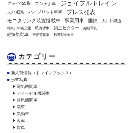
ジョイフルトレイン
クモハ123形
コンテナ車
プレス発表
スハ43系
ハイブリッド車両
モニタリング装置搭載車
事業用車
国鉄
大井川鐵道
第三セクター
私有貨車
神奈川中央交通
編成写真
軽快気動車
郵便荷物車
鉄道製造会社
カテゴリー
新入荷情報（トレインブックス）
形式写真
電気機関車
ディーゼル機関車
蒸気機関車
電車
気動車
客車
貨車