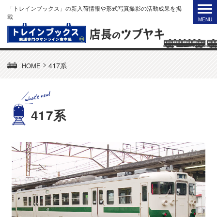
「トレインブックス」の新入荷情報や形式写真撮影の活動成果を掲
載
>
417系
HOME
417系