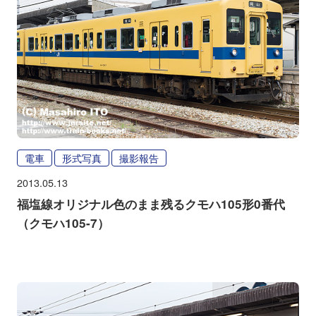
電車
形式写真
撮影報告
2013.05.13
福塩線オリジナル色のまま残るクモハ105形0番代
（クモハ105-7）