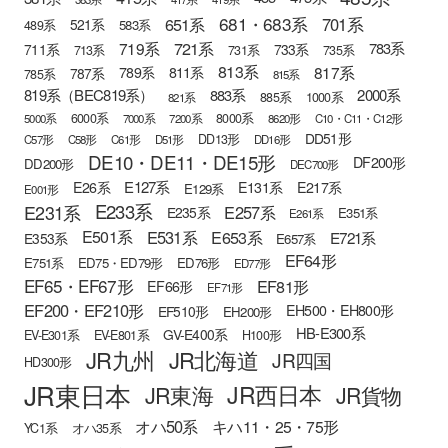
681・683系
651系
701系
521系
583系
489系
721系
719系
783系
711系
733系
713系
731系
735系
813系
817系
789系
811系
787系
785系
815系
819系（BEC819系）
883系
2000系
885系
1000系
821系
6000系
8000系
5000系
7000系
7200系
8620形
C10・C11・C12形
DD51形
DD13形
C57形
C58形
C61形
D51形
DD16形
DE10・DE11・DE15形
DF200形
DD200形
DEC700形
E127系
E26系
E131系
E217系
E129系
E001形
E233系
E231系
E257系
E235系
E351系
E261系
E501系
E531系
E653系
E721系
E353系
E657系
EF64形
E751系
ED75・ED79形
ED76形
ED77形
EF65・EF67形
EF81形
EF66形
EF71形
EF200・EF210形
EH500・EH800形
EF510形
EH200形
HB-E300系
GV-E400系
EV-E301系
EV-E801系
H100形
JR九州
JR北海道
JR四国
HD300形
JR東日本
JR西日本
JR東海
JR貨物
オハ50系
キハ11・25・75形
YC1系
オハ35系