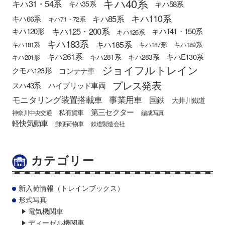
キハ40系
キハ31・54系
キハ58系
キハ35系
キハ110系
キハ85系
キハ66系
キハ71・72系
キハ125・200系
キハ120形
キハ141・150系
キハ126系
キハ183系
キハ185系
キハ181系
キハ187形
キハ189系
キハ261系
キハE130系
キハ281系
キハ283系
キハ201形
ジョイフルトレイン
クモハ123形
コンテナ車
プレス発表
スハ43系
ハイブリッド車両
モニタリング装置搭載車
事業用車
国鉄
大井川鐵道
第三セクター
私有貨車
神奈川中央交通
編成写真
軽快気動車
郵便荷物車
鉄道製造会社
カテゴリー
新入荷情報（トレインブックス）
形式写真
電気機関車
ディーゼル機関車