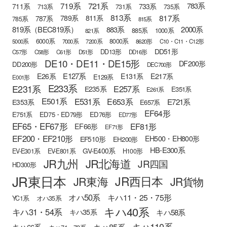
721系
719系
783系
711系
733系
713系
731系
735系
813系
817系
789系
811系
787系
785系
815系
819系（BEC819系）
883系
2000系
885系
1000系
821系
6000系
8000系
5000系
7000系
7200系
8620形
C10・C11・C12形
DD51形
DD13形
C57形
C58形
C61形
D51形
DD16形
DE10・DE11・DE15形
DF200形
DD200形
DEC700形
E127系
E26系
E131系
E217系
E129系
E001形
E233系
E231系
E257系
E235系
E351系
E261系
E501系
E531系
E653系
E721系
E353系
E657系
EF64形
E751系
ED75・ED79形
ED76形
ED77形
EF65・EF67形
EF81形
EF66形
EF71形
EF200・EF210形
EH500・EH800形
EF510形
EH200形
HB-E300系
GV-E400系
EV-E301系
EV-E801系
H100形
JR九州
JR北海道
JR四国
HD300形
JR東日本
JR西日本
JR東海
JR貨物
オハ50系
キハ11・25・75形
YC1系
オハ35系
キハ40系
キハ31・54系
キハ58系
キハ35系
キハ110系
キハ85系
キハ66系