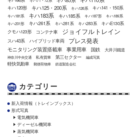
キハ71・72系
キハ125・200系
キハ120形
キハ141・150系
キハ126系
キハ183系
キハ185系
キハ181系
キハ187形
キハ189系
キハ261系
キハE130系
キハ281系
キハ283系
キハ201形
ジョイフルトレイン
クモハ123形
コンテナ車
プレス発表
スハ43系
ハイブリッド車両
モニタリング装置搭載車
事業用車
国鉄
大井川鐵道
第三セクター
私有貨車
神奈川中央交通
編成写真
軽快気動車
郵便荷物車
鉄道製造会社
カテゴリー
新入荷情報（トレインブックス）
形式写真
電気機関車
ディーゼル機関車
蒸気機関車