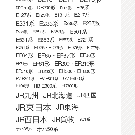
DF200形
E26系
DEC700形
E001形
E127系
E131系
E217系
E129系
E233系
E231系
E257系
E235系
E501系
E353系
E351系
E261系
E531系
E653系
E721系
E657系
E751系
ED75・ED79形
ED76形
ED77形
EF65・EF67形
EF64形
EF66形
EF81形
EF200・EF210形
EF71形
EF510形
EH500・EH800形
EH200形
GV-E400系
EV-E301系
EV-E801系
HB-E300系
H100形
HD300形
JR九州
JR北海道
JR四国
JR東日本
JR東海
JR西日本
JR貨物
YC1系
オハ50系
オハ35系