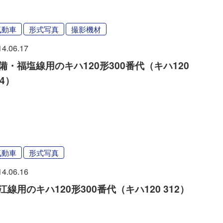
気動車
形式写真
撮影機材
14.06.17
備・福塩線用のキハ120形300番代（キハ120
24）
気動車
形式写真
14.06.16
江線用のキハ120形300番代（キハ120 312）