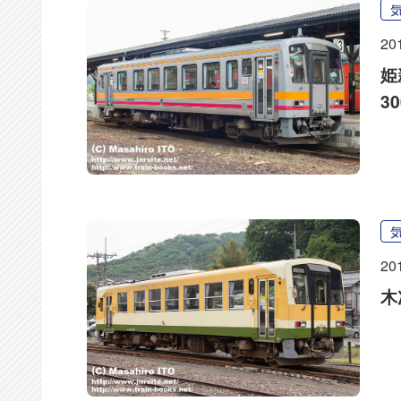
20
姫
3
20
木