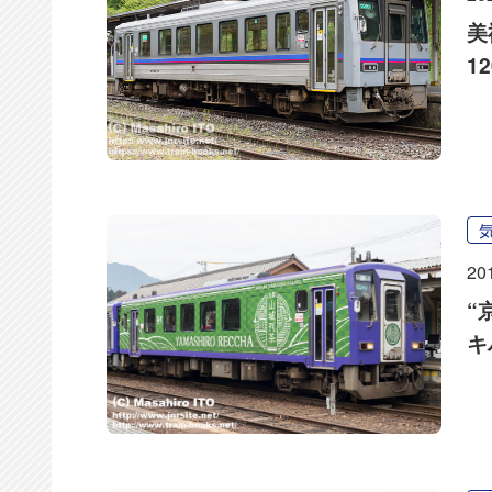
美
1
20
“
キ