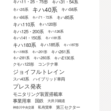
キハ31・54系
キハ11・25・75形
キハ40系
キハ58系
キハ35系
キハ85系
キハ66系
キハ71・72系
キハ110系
キハ120形
キハ125・200系
キハ126系
キハ141・150系
キハ181系
キハ183系
キハ185系
キハ187形
キハ261系
キハ189系
キハ201形
キハE130系
キハ281系
キハ283系
クモハ123形
コンテナ車
ジョイフルトレイン
スハ43系
ハイブリッド車両
プレス発表
モニタリング装置搭載車
事業用車
国鉄
大井川鐵道
第三セクター
私有貨車
神奈川中央交通