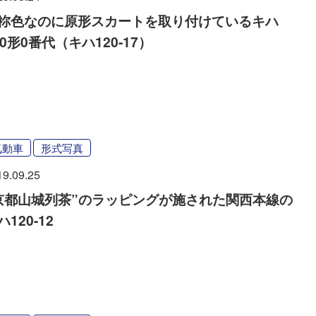
祢色なのに原形スカートを取り付けているキハ
20形0番代（キハ120-17）
気動車
形式写真
19.09.25
京都山城列茶”のラッピングが施された関西本線の
ハ120-12