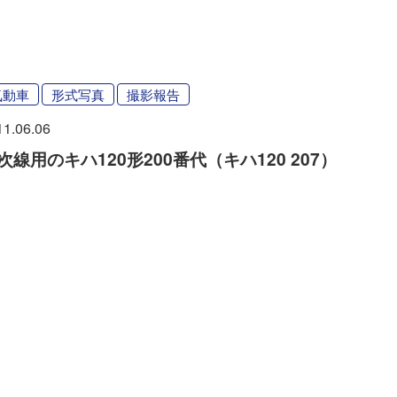
気動車
形式写真
撮影報告
11.06.06
次線用のキハ120形200番代（キハ120 207）