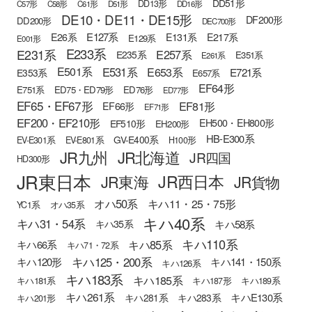
DD51形
DD13形
C57形
C58形
C61形
D51形
DD16形
DE10・DE11・DE15形
DF200形
DD200形
DEC700形
E127系
E26系
E131系
E217系
E129系
E001形
E233系
E231系
E257系
E235系
E351系
E261系
E501系
E531系
E653系
E721系
E353系
E657系
EF64形
E751系
ED75・ED79形
ED76形
ED77形
EF65・EF67形
EF81形
EF66形
EF71形
EF200・EF210形
EH500・EH800形
EF510形
EH200形
HB-E300系
GV-E400系
EV-E301系
EV-E801系
H100形
JR九州
JR北海道
JR四国
HD300形
JR東日本
JR西日本
JR東海
JR貨物
オハ50系
キハ11・25・75形
YC1系
オハ35系
キハ40系
キハ31・54系
キハ58系
キハ35系
キハ110系
キハ85系
キハ66系
キハ71・72系
キハ125・200系
キハ120形
キハ141・150系
キハ126系
キハ183系
キハ185系
キハ181系
キハ187形
キハ189系
キハ261系
キハE130系
キハ281系
キハ283系
キハ201形