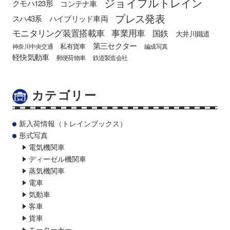
ジョイフルトレイン
クモハ123形
コンテナ車
プレス発表
スハ43系
ハイブリッド車両
モニタリング装置搭載車
事業用車
国鉄
大井川鐵道
第三セクター
私有貨車
神奈川中央交通
編成写真
軽快気動車
郵便荷物車
鉄道製造会社
カテゴリー
新入荷情報（トレインブックス）
形式写真
電気機関車
ディーゼル機関車
蒸気機関車
電車
気動車
客車
貨車
モーターカー