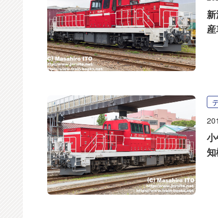
新
産
20
小
知