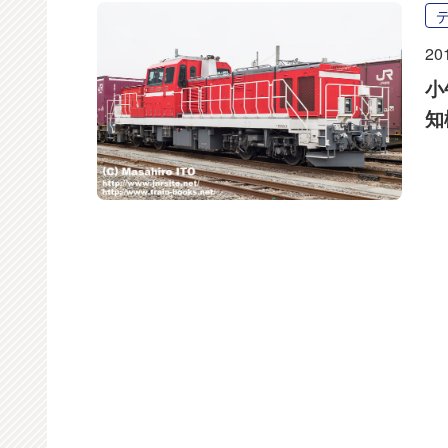
20
小
知