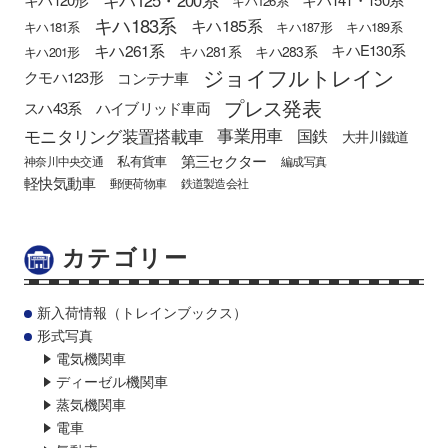
キハ126系
キハ183系
キハ185系
キハ181系
キハ187形
キハ189系
キハ261系
キハE130系
キハ281系
キハ283系
キハ201形
ジョイフルトレイン
クモハ123形
コンテナ車
プレス発表
スハ43系
ハイブリッド車両
モニタリング装置搭載車
事業用車
国鉄
大井川鐵道
第三セクター
私有貨車
神奈川中央交通
編成写真
軽快気動車
郵便荷物車
鉄道製造会社
カテゴリー
新入荷情報（トレインブックス）
形式写真
電気機関車
ディーゼル機関車
蒸気機関車
電車