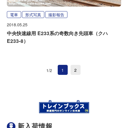
電車
形式写真
撮影報告
2018.05.25
中央快速線用 E233系の奇数向き先頭車（クハ
E233-8）
1
2
1/2
新入荷情報