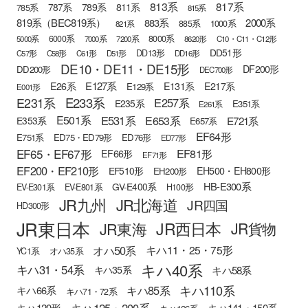
813系
817系
789系
811系
787系
785系
815系
819系（BEC819系）
883系
2000系
885系
1000系
821系
6000系
8000系
5000系
7000系
7200系
8620形
C10・C11・C12形
DD51形
DD13形
C57形
C58形
C61形
D51形
DD16形
DE10・DE11・DE15形
DF200形
DD200形
DEC700形
E127系
E26系
E131系
E217系
E129系
E001形
E233系
E231系
E257系
E235系
E351系
E261系
E501系
E531系
E653系
E721系
E353系
E657系
EF64形
E751系
ED75・ED79形
ED76形
ED77形
EF65・EF67形
EF81形
EF66形
EF71形
EF200・EF210形
EH500・EH800形
EF510形
EH200形
HB-E300系
GV-E400系
EV-E301系
EV-E801系
H100形
JR九州
JR北海道
JR四国
HD300形
JR東日本
JR西日本
JR東海
JR貨物
オハ50系
キハ11・25・75形
YC1系
オハ35系
キハ40系
キハ31・54系
キハ58系
キハ35系
キハ110系
キハ85系
キハ66系
キハ71・72系
キハ125・200系
キハ120形
キハ141・150系