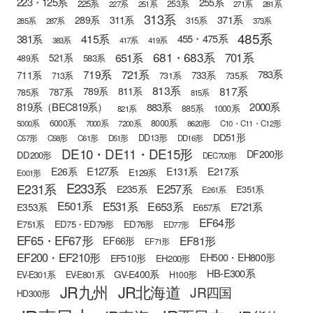
223・125系
255系
225系
253系
227系
251系
271系
281系
313系
371系
289系
311系
315系
285系
287系
373系
485系
415系
381系
455・475系
383系
417系
419系
681・683系
651系
701系
521系
583系
489系
721系
719系
783系
711系
733系
713系
731系
735系
813系
817系
789系
811系
787系
785系
815系
819系（BEC819系）
883系
2000系
885系
1000系
821系
6000系
8000系
5000系
7000系
7200系
8620形
C10・C11・C12形
DD51形
DD13形
C57形
C58形
C61形
D51形
DD16形
DE10・DE11・DE15形
DF200形
DD200形
DEC700形
E127系
E26系
E131系
E217系
E129系
E001形
E233系
E231系
E257系
E235系
E351系
E261系
E501系
E531系
E653系
E721系
E353系
E657系
EF64形
E751系
ED75・ED79形
ED76形
ED77形
EF65・EF67形
EF81形
EF66形
EF71形
EF200・EF210形
EH500・EH800形
EF510形
EH200形
HB-E300系
GV-E400系
EV-E301系
EV-E801系
H100形
JR九州
JR北海道
JR四国
HD300形