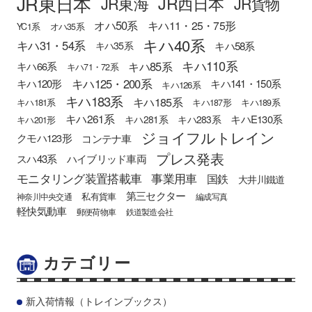
JR東日本
JR西日本
JR東海
JR貨物
オハ50系
キハ11・25・75形
YC1系
オハ35系
キハ40系
キハ31・54系
キハ58系
キハ35系
キハ110系
キハ85系
キハ66系
キハ71・72系
キハ125・200系
キハ120形
キハ141・150系
キハ126系
キハ183系
キハ185系
キハ181系
キハ187形
キハ189系
キハ261系
キハE130系
キハ281系
キハ283系
キハ201形
ジョイフルトレイン
クモハ123形
コンテナ車
プレス発表
スハ43系
ハイブリッド車両
モニタリング装置搭載車
事業用車
国鉄
大井川鐵道
第三セクター
私有貨車
神奈川中央交通
編成写真
軽快気動車
郵便荷物車
鉄道製造会社
カテゴリー
新入荷情報（トレインブックス）