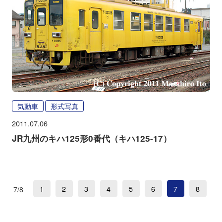
気動車
形式写真
2011.07.06
JR九州のキハ125形0番代（キハ125-17）
1
2
3
4
5
6
7
8
7/8