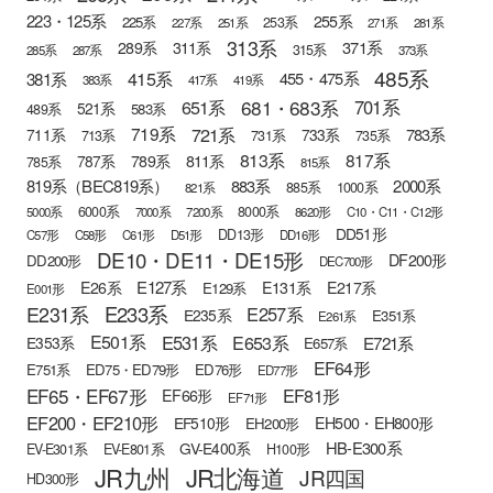
223・125系
255系
225系
253系
227系
251系
271系
281系
313系
371系
289系
311系
315系
285系
287系
373系
485系
415系
381系
455・475系
383系
417系
419系
681・683系
651系
701系
521系
583系
489系
721系
719系
783系
711系
733系
713系
731系
735系
813系
817系
789系
811系
787系
785系
815系
819系（BEC819系）
883系
2000系
885系
1000系
821系
6000系
8000系
5000系
7000系
7200系
8620形
C10・C11・C12形
DD51形
DD13形
C57形
C58形
C61形
D51形
DD16形
DE10・DE11・DE15形
DF200形
DD200形
DEC700形
E127系
E26系
E131系
E217系
E129系
E001形
E233系
E231系
E257系
E235系
E351系
E261系
E501系
E531系
E653系
E721系
E353系
E657系
EF64形
E751系
ED75・ED79形
ED76形
ED77形
EF65・EF67形
EF81形
EF66形
EF71形
EF200・EF210形
EH500・EH800形
EF510形
EH200形
HB-E300系
GV-E400系
EV-E301系
EV-E801系
H100形
JR九州
JR北海道
JR四国
HD300形