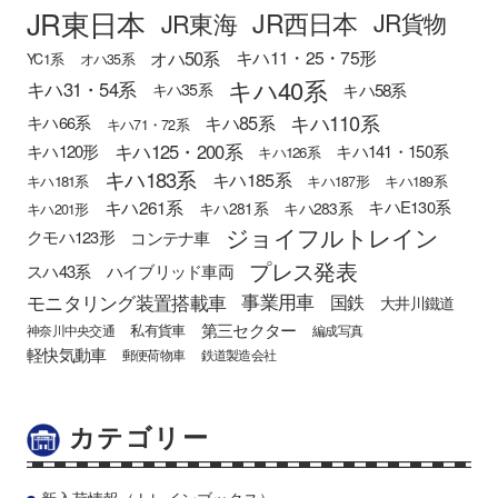
JR東日本
JR西日本
JR東海
JR貨物
オハ50系
キハ11・25・75形
YC1系
オハ35系
キハ40系
キハ31・54系
キハ58系
キハ35系
キハ110系
キハ85系
キハ66系
キハ71・72系
キハ125・200系
キハ120形
キハ141・150系
キハ126系
キハ183系
キハ185系
キハ181系
キハ187形
キハ189系
キハ261系
キハE130系
キハ281系
キハ283系
キハ201形
ジョイフルトレイン
クモハ123形
コンテナ車
プレス発表
スハ43系
ハイブリッド車両
モニタリング装置搭載車
事業用車
国鉄
大井川鐵道
第三セクター
私有貨車
神奈川中央交通
編成写真
軽快気動車
郵便荷物車
鉄道製造会社
カテゴリー
新入荷情報（トレインブックス）