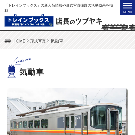
「トレインブックス」の新入荷情報や形式写真撮影の活動成果を掲
載
>
>
気動車
HOME
形式写真
気動車