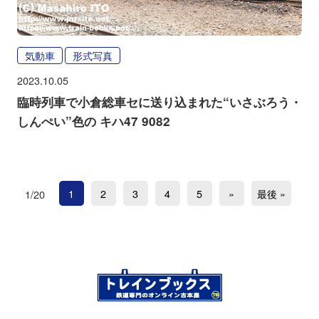
気動車
形式写真
2023.10.05
臨時列車で小倉総車セに送り込まれた“いさぶろう・
しんぺい”色の キハ47 9082
1
2
3
4
5
»
最後 »
1/20