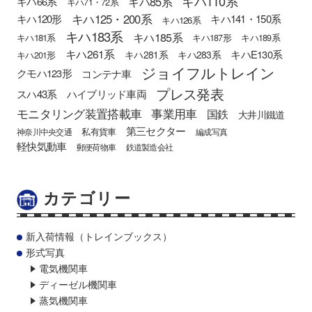
キハ110系
キハ85系
キハ66系
キハ71・72系
キハ125・200系
キハ120形
キハ141・150系
キハ126系
キハ183系
キハ185系
キハ181系
キハ187形
キハ189系
キハ261系
キハE130系
キハ281系
キハ283系
キハ201形
ジョイフルトレイン
クモハ123形
コンテナ車
プレス発表
スハ43系
ハイブリッド車両
モニタリング装置搭載車
事業用車
国鉄
大井川鐵道
第三セクター
私有貨車
神奈川中央交通
編成写真
軽快気動車
郵便荷物車
鉄道製造会社
カテゴリー
新入荷情報（トレインブックス）
形式写真
電気機関車
ディーゼル機関車
蒸気機関車