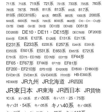
721系
719系
783系
711系
733系
713系
731系
735系
813系
817系
789系
811系
787系
785系
815系
819系（BEC819系）
883系
2000系
885系
1000系
821系
6000系
8000系
5000系
7000系
7200系
8620形
C10・C11・C12形
DD51形
DD13形
C57形
C58形
C61形
D51形
DD16形
DE10・DE11・DE15形
DF200形
DD200形
DEC700形
E127系
E26系
E131系
E217系
E129系
E001形
E233系
E231系
E257系
E235系
E351系
E261系
E501系
E531系
E653系
E721系
E353系
E657系
EF64形
E751系
ED75・ED79形
ED76形
ED77形
EF65・EF67形
EF81形
EF66形
EF71形
EF200・EF210形
EH500・EH800形
EF510形
EH200形
HB-E300系
GV-E400系
EV-E301系
EV-E801系
H100形
JR九州
JR北海道
JR四国
HD300形
JR東日本
JR西日本
JR東海
JR貨物
オハ50系
キハ11・25・75形
YC1系
オハ35系
キハ40系
キハ31・54系
キハ58系
キハ35系