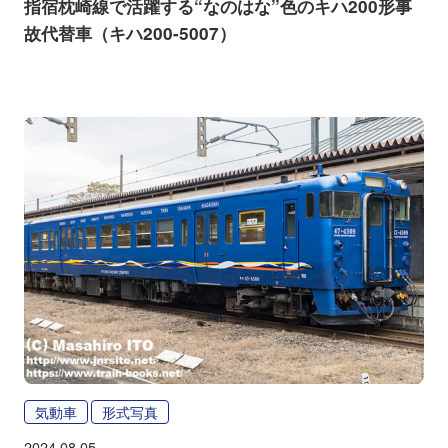
指宿枕崎線で活躍する“なのはな”色のキハ200形事
故代替車（キハ200-5007）
気動車
形式写真
2024.08.05