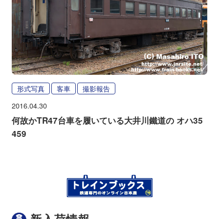
形式写真
客車
撮影報告
2016.04.30
何故かTR47台車を履いている大井川鐵道の オハ35
459
新入荷情報