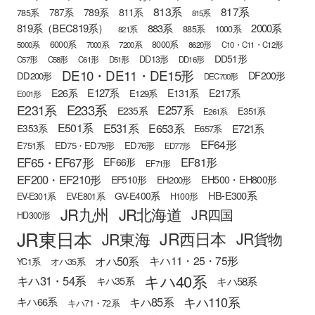
813系
817系
789系
811系
787系
785系
815系
819系（BEC819系）
883系
2000系
885系
1000系
821系
6000系
8000系
5000系
7000系
7200系
8620形
C10・C11・C12形
DD51形
DD13形
C57形
C58形
C61形
D51形
DD16形
DE10・DE11・DE15形
DF200形
DD200形
DEC700形
E127系
E26系
E131系
E217系
E129系
E001形
E233系
E231系
E257系
E235系
E351系
E261系
E501系
E531系
E653系
E721系
E353系
E657系
EF64形
E751系
ED75・ED79形
ED76形
ED77形
EF65・EF67形
EF81形
EF66形
EF71形
EF200・EF210形
EH500・EH800形
EF510形
EH200形
HB-E300系
GV-E400系
EV-E301系
EV-E801系
H100形
JR九州
JR北海道
JR四国
HD300形
JR東日本
JR西日本
JR東海
JR貨物
オハ50系
キハ11・25・75形
YC1系
オハ35系
キハ40系
キハ31・54系
キハ58系
キハ35系
キハ110系
キハ85系
キハ66系
キハ71・72系