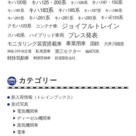
キハ125・200系
キハ120形
キハ141・150系
キハ126系
キハ183系
キハ185系
キハ181系
キハ187形
キハ189系
キハ261系
キハE130系
キハ281系
キハ283系
キハ201形
ジョイフルトレイン
クモハ123形
コンテナ車
プレス発表
スハ43系
ハイブリッド車両
モニタリング装置搭載車
事業用車
国鉄
大井川鐵道
第三セクター
私有貨車
神奈川中央交通
編成写真
軽快気動車
郵便荷物車
鉄道製造会社
カテゴリー
新入荷情報（トレインブックス）
形式写真
電気機関車
ディーゼル機関車
蒸気機関車
電車