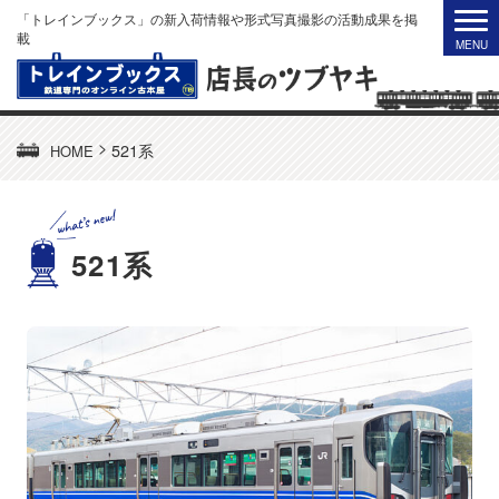
「トレインブックス」の新入荷情報や形式写真撮影の活動成果を掲
載
>
521系
HOME
521系