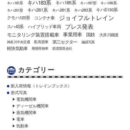
キハ183系
キハ185系
キハ181系
キハ187形
キハ189系
キハ261系
キハE130系
キハ281系
キハ283系
キハ201形
ジョイフルトレイン
クモハ123形
コンテナ車
プレス発表
スハ43系
ハイブリッド車両
モニタリング装置搭載車
事業用車
国鉄
大井川鐵道
第三セクター
私有貨車
神奈川中央交通
編成写真
軽快気動車
郵便荷物車
鉄道製造会社
カテゴリー
新入荷情報（トレインブックス）
形式写真
電気機関車
ディーゼル機関車
蒸気機関車
電車
気動車