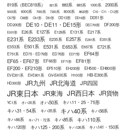
819系（BEC819系）
883系
2000系
885系
1000系
821系
6000系
8000系
5000系
7000系
7200系
8620形
C10・C11・C12形
DD51形
DD13形
C57形
C58形
C61形
D51形
DD16形
DE10・DE11・DE15形
DF200形
DD200形
DEC700形
E127系
E26系
E131系
E217系
E129系
E001形
E233系
E231系
E257系
E235系
E351系
E261系
E501系
E531系
E653系
E721系
E353系
E657系
EF64形
E751系
ED75・ED79形
ED76形
ED77形
EF65・EF67形
EF81形
EF66形
EF71形
EF200・EF210形
EH500・EH800形
EF510形
EH200形
HB-E300系
GV-E400系
EV-E301系
EV-E801系
H100形
JR九州
JR北海道
JR四国
HD300形
JR東日本
JR西日本
JR東海
JR貨物
オハ50系
キハ11・25・75形
YC1系
オハ35系
キハ40系
キハ31・54系
キハ58系
キハ35系
キハ110系
キハ85系
キハ66系
キハ71・72系
キハ125・200系
キハ120形
キハ141・150系
キハ126系