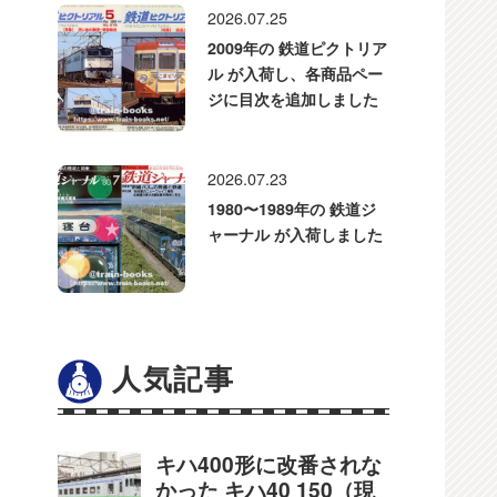
2026.07.25
2009年の 鉄道ピクトリア
ル が入荷し、各商品ペー
ジに目次を追加しました
2026.07.23
1980〜1989年の 鉄道ジ
ャーナル が入荷しました
人気記事