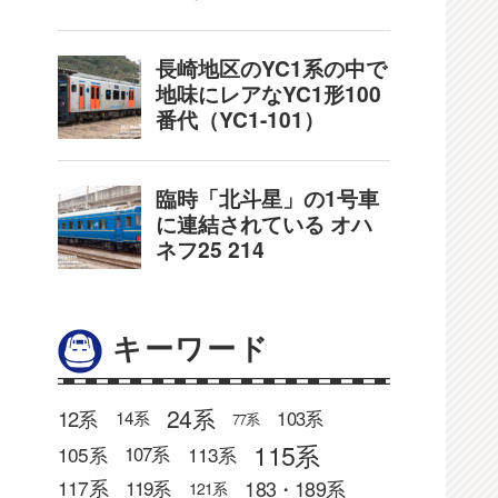
キーワード
24系
12系
103系
14系
77系
115系
105系
113系
107系
183・189系
117系
119系
121系