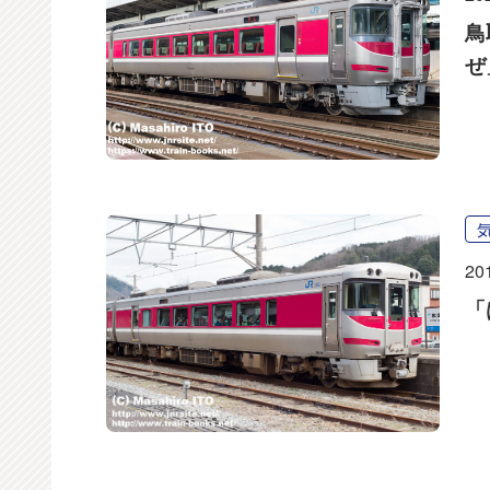
鳥
ぜ
20
「