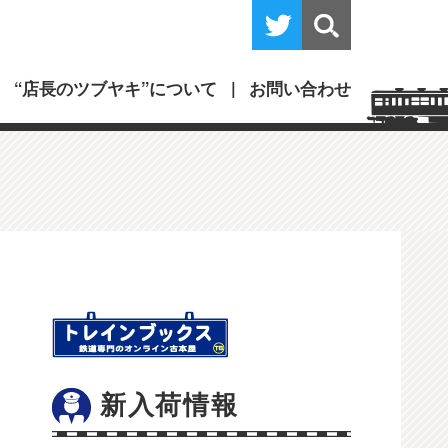
“店長のツブヤキ”について
お問い合わせ
新入荷情報