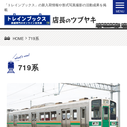
「トレインブックス」の新入荷情報や形式写真撮影の活動成果を掲
載
>
719系
HOME
719系