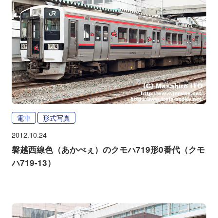
電車
形式写真
2012.10.24
磐越西線色（あかべぇ）のクモハ719形0番代（クモ
ハ719-13）