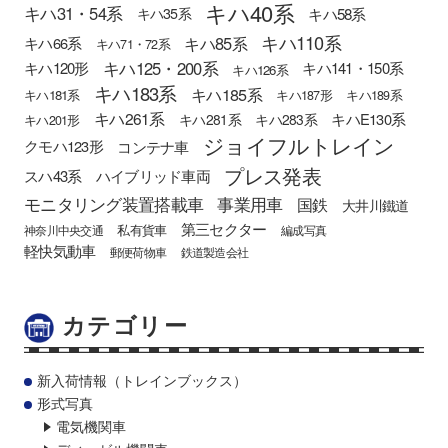
キハ40系
キハ31・54系
キハ58系
キハ35系
キハ110系
キハ85系
キハ66系
キハ71・72系
キハ125・200系
キハ120形
キハ141・150系
キハ126系
キハ183系
キハ185系
キハ181系
キハ187形
キハ189系
キハ261系
キハE130系
キハ281系
キハ283系
キハ201形
ジョイフルトレイン
クモハ123形
コンテナ車
プレス発表
スハ43系
ハイブリッド車両
モニタリング装置搭載車
事業用車
国鉄
大井川鐵道
第三セクター
私有貨車
神奈川中央交通
編成写真
軽快気動車
郵便荷物車
鉄道製造会社
カテゴリー
新入荷情報（トレインブックス）
形式写真
電気機関車