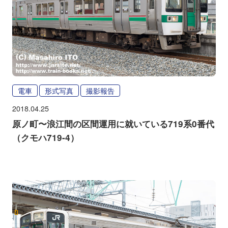
電車
形式写真
撮影報告
2018.04.25
原ノ町〜浪江間の区間運用に就いている719系0番代
（クモハ719-4）