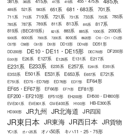
485系
415系
381系
455・475系
383系
417系
419系
681・683系
651系
701系
521系
583系
489系
721系
719系
783系
711系
733系
713系
731系
735系
813系
817系
789系
811系
787系
785系
815系
819系（BEC819系）
883系
2000系
885系
1000系
821系
6000系
8000系
5000系
7000系
7200系
8620形
C10・C11・C12形
DD51形
DD13形
C57形
C58形
C61形
D51形
DD16形
DE10・DE11・DE15形
DF200形
DD200形
DEC700形
E127系
E26系
E131系
E217系
E129系
E001形
E233系
E231系
E257系
E235系
E351系
E261系
E501系
E531系
E653系
E721系
E353系
E657系
EF64形
E751系
ED75・ED79形
ED76形
ED77形
EF65・EF67形
EF81形
EF66形
EF71形
EF200・EF210形
EH500・EH800形
EF510形
EH200形
HB-E300系
GV-E400系
EV-E301系
EV-E801系
H100形
JR九州
JR北海道
JR四国
HD300形
JR東日本
JR西日本
JR東海
JR貨物
オハ50系
キハ11・25・75形
YC1系
オハ35系