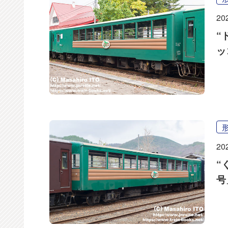
20
“
ッ
20
“
号