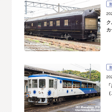
20
ク
カ
20
「
（