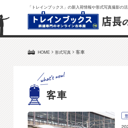
「トレインブックス」の新入荷情報や形式写真撮影の活
>
>
客車
HOME
形式写真
客車
20