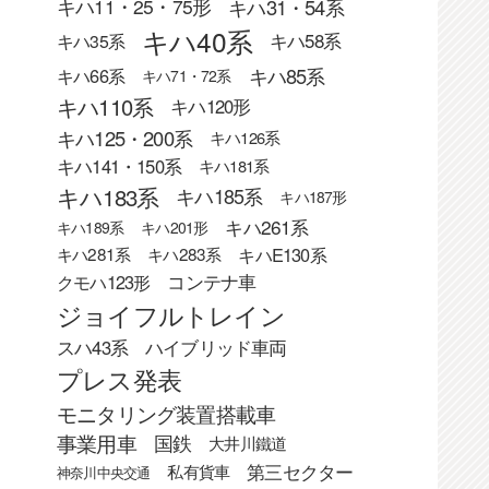
キハ31・54系
キハ11・25・75形
キハ40系
キハ58系
キハ35系
キハ85系
キハ66系
キハ71・72系
キハ110系
キハ120形
キハ125・200系
キハ126系
キハ141・150系
キハ181系
キハ183系
キハ185系
キハ187形
キハ261系
キハ189系
キハ201形
キハE130系
キハ281系
キハ283系
クモハ123形
コンテナ車
ジョイフルトレイン
スハ43系
ハイブリッド車両
プレス発表
モニタリング装置搭載車
事業用車
国鉄
大井川鐵道
第三セクター
私有貨車
神奈川中央交通