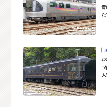
青
た
20
“
人