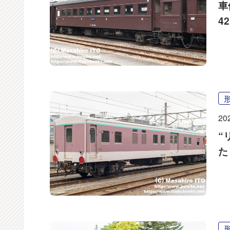
車
42
20
“
た