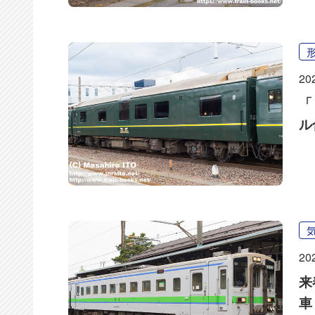
20
「
ル
20
来
車