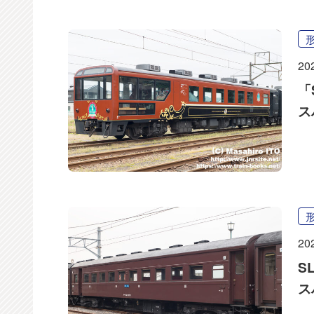
20
「
ス
20
S
ス