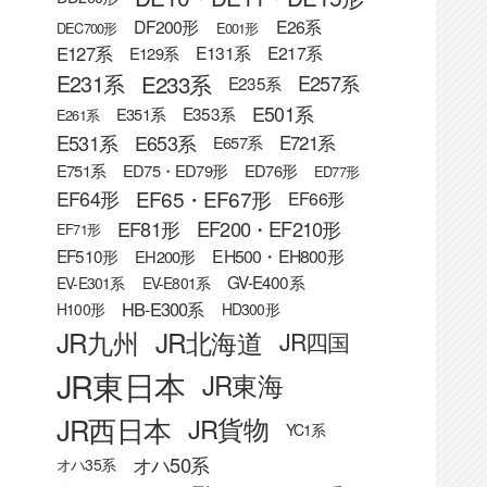
DF200形
E26系
DEC700形
E001形
E127系
E131系
E217系
E129系
E233系
E231系
E257系
E235系
E501系
E353系
E351系
E261系
E531系
E653系
E721系
E657系
E751系
ED75・ED79形
ED76形
ED77形
EF65・EF67形
EF64形
EF66形
EF81形
EF200・EF210形
EF71形
EF510形
EH500・EH800形
EH200形
GV-E400系
EV-E301系
EV-E801系
HB-E300系
H100形
HD300形
JR九州
JR北海道
JR四国
JR東日本
JR東海
JR西日本
JR貨物
YC1系
オハ50系
オハ35系