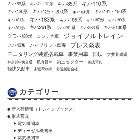
キハ110系
キハ85系
キハ66系
キハ71・72系
キハ125・200系
キハ120形
キハ141・150系
キハ126系
キハ183系
キハ185系
キハ181系
キハ187形
キハ189系
キハ261系
キハE130系
キハ281系
キハ283系
キハ201形
ジョイフルトレイン
クモハ123形
コンテナ車
プレス発表
スハ43系
ハイブリッド車両
モニタリング装置搭載車
事業用車
国鉄
大井川鐵道
第三セクター
私有貨車
神奈川中央交通
編成写真
軽快気動車
郵便荷物車
鉄道製造会社
カテゴリー
新入荷情報（トレインブックス）
形式写真
電気機関車
ディーゼル機関車
蒸気機関車