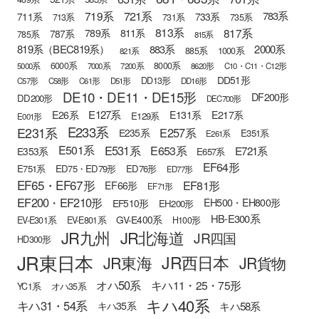
721系
719系
783系
711系
733系
713系
731系
735系
813系
817系
789系
811系
787系
785系
815系
819系（BEC819系）
883系
2000系
885系
1000系
821系
6000系
8000系
5000系
7000系
7200系
8620形
C10・C11・C12形
DD51形
DD13形
C57形
C58形
C61形
D51形
DD16形
DE10・DE11・DE15形
DF200形
DD200形
DEC700形
E127系
E26系
E131系
E217系
E129系
E001形
E233系
E231系
E257系
E235系
E351系
E261系
E501系
E531系
E653系
E721系
E353系
E657系
EF64形
E751系
ED75・ED79形
ED76形
ED77形
EF65・EF67形
EF81形
EF66形
EF71形
EF200・EF210形
EH500・EH800形
EF510形
EH200形
HB-E300系
GV-E400系
EV-E301系
EV-E801系
H100形
JR九州
JR北海道
JR四国
HD300形
JR東日本
JR西日本
JR東海
JR貨物
オハ50系
キハ11・25・75形
YC1系
オハ35系
キハ40系
キハ31・54系
キハ58系
キハ35系