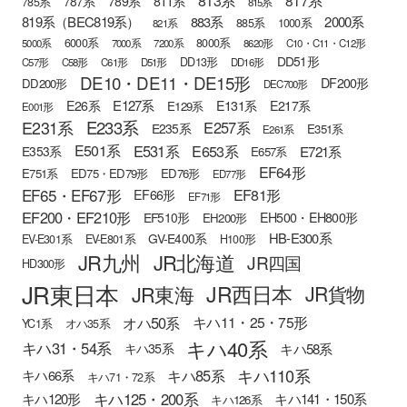
813系
817系
789系
811系
787系
785系
815系
819系（BEC819系）
883系
2000系
885系
1000系
821系
6000系
8000系
5000系
7000系
7200系
8620形
C10・C11・C12形
DD51形
DD13形
C57形
C58形
C61形
D51形
DD16形
DE10・DE11・DE15形
DF200形
DD200形
DEC700形
E127系
E26系
E131系
E217系
E129系
E001形
E233系
E231系
E257系
E235系
E351系
E261系
E501系
E531系
E653系
E721系
E353系
E657系
EF64形
E751系
ED75・ED79形
ED76形
ED77形
EF65・EF67形
EF81形
EF66形
EF71形
EF200・EF210形
EH500・EH800形
EF510形
EH200形
HB-E300系
GV-E400系
EV-E301系
EV-E801系
H100形
JR九州
JR北海道
JR四国
HD300形
JR東日本
JR西日本
JR東海
JR貨物
オハ50系
キハ11・25・75形
YC1系
オハ35系
キハ40系
キハ31・54系
キハ58系
キハ35系
キハ110系
キハ85系
キハ66系
キハ71・72系
キハ125・200系
キハ120形
キハ141・150系
キハ126系