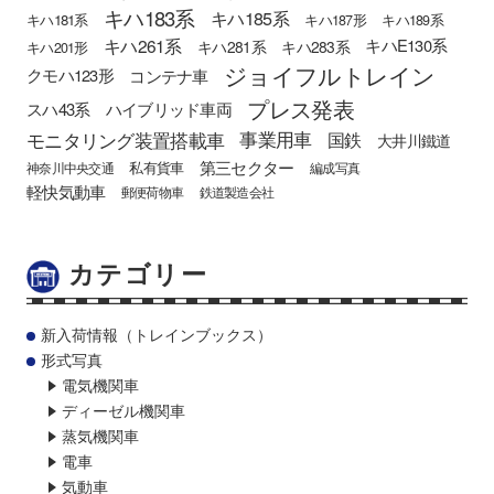
キハ183系
キハ185系
キハ181系
キハ187形
キハ189系
キハ261系
キハE130系
キハ281系
キハ283系
キハ201形
ジョイフルトレイン
クモハ123形
コンテナ車
プレス発表
スハ43系
ハイブリッド車両
モニタリング装置搭載車
事業用車
国鉄
大井川鐵道
第三セクター
私有貨車
神奈川中央交通
編成写真
軽快気動車
郵便荷物車
鉄道製造会社
カテゴリー
新入荷情報（トレインブックス）
形式写真
電気機関車
ディーゼル機関車
蒸気機関車
電車
気動車