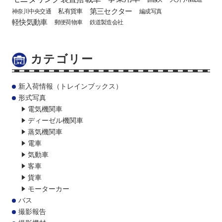
第三セクター
私有貨車
神奈川中央交通
編成写真
軽快気動車
郵便荷物車
鉄道製造会社
カテゴリー
新入荷情報（トレインブックス）
形式写真
電気機関車
ディーゼル機関車
蒸気機関車
電車
気動車
客車
貨車
モーターカー
バス
撮影報告