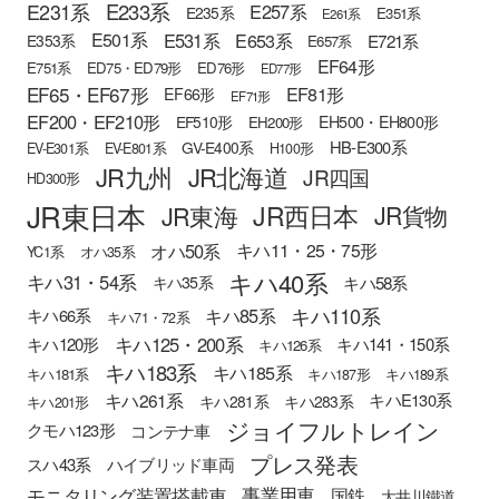
E233系
E231系
E257系
E235系
E351系
E261系
E501系
E531系
E653系
E721系
E353系
E657系
EF64形
E751系
ED75・ED79形
ED76形
ED77形
EF65・EF67形
EF81形
EF66形
EF71形
EF200・EF210形
EH500・EH800形
EF510形
EH200形
HB-E300系
GV-E400系
EV-E301系
EV-E801系
H100形
JR九州
JR北海道
JR四国
HD300形
JR東日本
JR西日本
JR東海
JR貨物
オハ50系
キハ11・25・75形
YC1系
オハ35系
キハ40系
キハ31・54系
キハ58系
キハ35系
キハ110系
キハ85系
キハ66系
キハ71・72系
キハ125・200系
キハ120形
キハ141・150系
キハ126系
キハ183系
キハ185系
キハ181系
キハ187形
キハ189系
キハ261系
キハE130系
キハ281系
キハ283系
キハ201形
ジョイフルトレイン
クモハ123形
コンテナ車
プレス発表
スハ43系
ハイブリッド車両
モニタリング装置搭載車
事業用車
国鉄
大井川鐵道