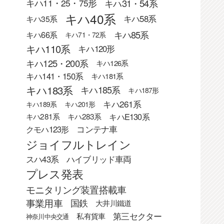
キハ31・54系
キハ11・25・75形
キハ40系
キハ58系
キハ35系
キハ85系
キハ66系
キハ71・72系
キハ110系
キハ120形
キハ125・200系
キハ126系
キハ141・150系
キハ181系
キハ183系
キハ185系
キハ187形
キハ261系
キハ189系
キハ201形
キハE130系
キハ281系
キハ283系
クモハ123形
コンテナ車
ジョイフルトレイン
スハ43系
ハイブリッド車両
プレス発表
モニタリング装置搭載車
事業用車
国鉄
大井川鐵道
第三セクター
私有貨車
神奈川中央交通