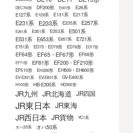
DF200形
E26系
DEC700形
E001形
E127系
E131系
E217系
E129系
E233系
E231系
E257系
E235系
E501系
E353系
E351系
E261系
E531系
E653系
E721系
E657系
E751系
ED75・ED79形
ED76形
ED77形
EF65・EF67形
EF64形
EF66形
EF81形
EF200・EF210形
EF71形
EF510形
EH500・EH800形
EH200形
GV-E400系
EV-E301系
EV-E801系
HB-E300系
H100形
HD300形
JR九州
JR北海道
JR四国
JR東日本
JR東海
JR西日本
JR貨物
YC1系
オハ50系
オハ35系