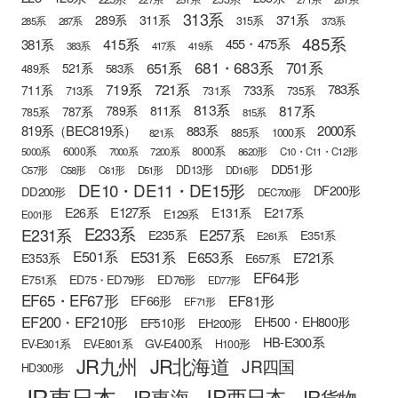
313系
371系
289系
311系
315系
285系
287系
373系
485系
415系
381系
455・475系
383系
417系
419系
681・683系
651系
701系
521系
583系
489系
721系
719系
783系
711系
733系
713系
731系
735系
813系
817系
789系
811系
787系
785系
815系
819系（BEC819系）
883系
2000系
885系
1000系
821系
6000系
8000系
5000系
7000系
7200系
8620形
C10・C11・C12形
DD51形
DD13形
C57形
C58形
C61形
D51形
DD16形
DE10・DE11・DE15形
DF200形
DD200形
DEC700形
E127系
E26系
E131系
E217系
E129系
E001形
E233系
E231系
E257系
E235系
E351系
E261系
E501系
E531系
E653系
E721系
E353系
E657系
EF64形
E751系
ED75・ED79形
ED76形
ED77形
EF65・EF67形
EF81形
EF66形
EF71形
EF200・EF210形
EH500・EH800形
EF510形
EH200形
HB-E300系
GV-E400系
EV-E301系
EV-E801系
H100形
JR九州
JR北海道
JR四国
HD300形
JR東日本
JR西日本
JR東海
JR貨物