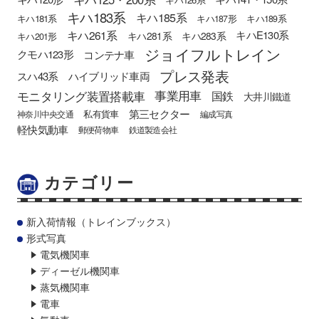
キハ183系
キハ185系
キハ181系
キハ187形
キハ189系
キハ261系
キハE130系
キハ281系
キハ283系
キハ201形
ジョイフルトレイン
クモハ123形
コンテナ車
プレス発表
スハ43系
ハイブリッド車両
モニタリング装置搭載車
事業用車
国鉄
大井川鐵道
第三セクター
私有貨車
神奈川中央交通
編成写真
軽快気動車
郵便荷物車
鉄道製造会社
カテゴリー
新入荷情報（トレインブックス）
形式写真
電気機関車
ディーゼル機関車
蒸気機関車
電車