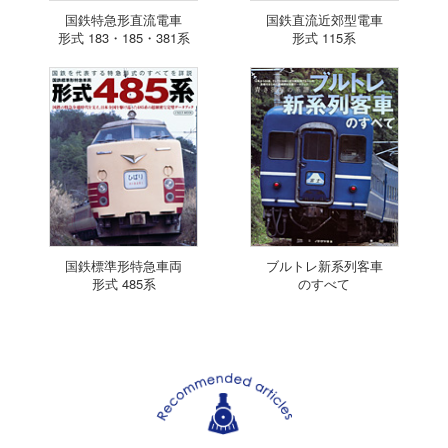
国鉄特急形直流電車
国鉄直流近郊型電車
形式 183・185・381系
形式 115系
国鉄標準形特急車両
ブルトレ新系列客車
形式 485系
のすべて