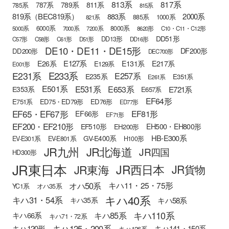
813系
817系
789系
811系
787系
785系
815系
819系（BEC819系）
883系
2000系
885系
1000系
821系
6000系
8000系
5000系
7000系
7200系
8620形
C10・C11・C12形
DD51形
DD13形
C57形
C58形
C61形
D51形
DD16形
DE10・DE11・DE15形
DF200形
DD200形
DEC700形
E127系
E26系
E131系
E217系
E129系
E001形
E233系
E231系
E257系
E235系
E351系
E261系
E501系
E531系
E653系
E721系
E353系
E657系
EF64形
E751系
ED75・ED79形
ED76形
ED77形
EF65・EF67形
EF81形
EF66形
EF71形
EF200・EF210形
EH500・EH800形
EF510形
EH200形
HB-E300系
GV-E400系
EV-E301系
EV-E801系
H100形
JR九州
JR北海道
JR四国
HD300形
JR東日本
JR西日本
JR東海
JR貨物
オハ50系
キハ11・25・75形
YC1系
オハ35系
キハ40系
キハ31・54系
キハ58系
キハ35系
キハ110系
キハ85系
キハ66系
キハ71・72系
キハ125・200系
キハ120形
キハ141・150系
キハ126系