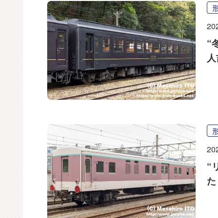
20
“
人
20
“
た