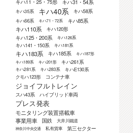
キハ31・54系
キハ11・25・75形
キハ40系
キハ58系
キハ35系
キハ85系
キハ66系
キハ71・72系
キハ110系
キハ120形
キハ125・200系
キハ126系
キハ141・150系
キハ181系
キハ183系
キハ185系
キハ187形
キハ261系
キハ189系
キハ201形
キハE130系
キハ281系
キハ283系
クモハ123形
コンテナ車
ジョイフルトレイン
スハ43系
ハイブリッド車両
プレス発表
モニタリング装置搭載車
事業用車
国鉄
大井川鐵道
第三セクター
私有貨車
神奈川中央交通