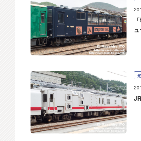
20
「
ュ
20
J