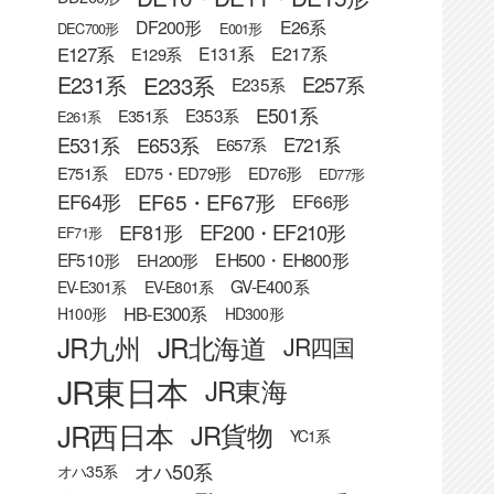
DF200形
E26系
DEC700形
E001形
E127系
E131系
E217系
E129系
E233系
E231系
E257系
E235系
E501系
E353系
E351系
E261系
E531系
E653系
E721系
E657系
E751系
ED75・ED79形
ED76形
ED77形
EF65・EF67形
EF64形
EF66形
EF81形
EF200・EF210形
EF71形
EF510形
EH500・EH800形
EH200形
GV-E400系
EV-E301系
EV-E801系
HB-E300系
H100形
HD300形
JR九州
JR北海道
JR四国
JR東日本
JR東海
JR西日本
JR貨物
YC1系
オハ50系
オハ35系