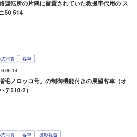
路運転所の片隅に留置されていた救援車代用の ス
ニ50 514
形式写真
客車
16.05.14
増毛ノロッコ号」の制御機能付きの展望客車（オ
ハテ510-2）
形式写真
客車
撮影報告