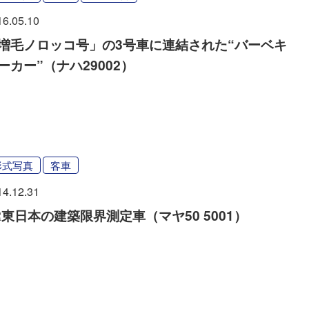
16.05.10
増毛ノロッコ号」の3号車に連結された“バーベキ
ーカー”（ナハ29002）
形式写真
客車
14.12.31
R東日本の建築限界測定車（マヤ50 5001）