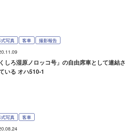
形式写真
客車
撮影報告
20.11.09
くしろ湿原ノロッコ号」の自由席車として連結さ
ている オハ510-1
形式写真
客車
20.08.24