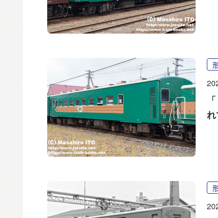
20
「
れ
20