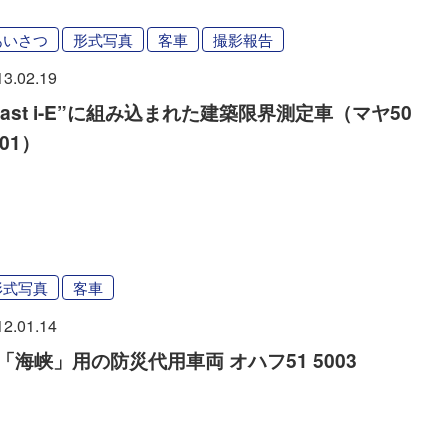
あいさつ
形式写真
客車
撮影報告
13.02.19
East i-E”に組み込まれた建築限界測定車（マヤ50
001）
形式写真
客車
12.01.14
「海峡」用の防災代用車両 オハフ51 5003