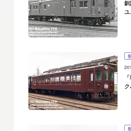
釧
ユ
20
「
ク