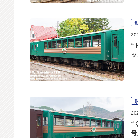
20
“
ッ
20
“
号