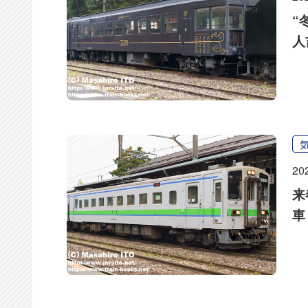
“
人
20
来
車