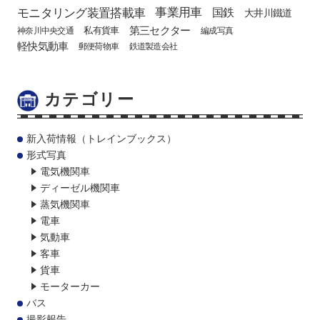
モニタリング装置搭載車
事業用車
国鉄
大井川鐵道
第三セクター
私有貨車
神奈川中央交通
編成写真
軽快気動車
郵便荷物車
鉄道製造会社
カテゴリー
新入荷情報（トレインブックス）
形式写真
電気機関車
ディーゼル機関車
蒸気機関車
電車
気動車
客車
貨車
モーターカー
バス
撮影報告