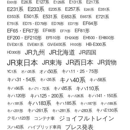
E127系
E26系
E131系
E217系
E129系
E001形
E233系
E231系
E257系
E235系
E351系
E261系
E501系
E531系
E653系
E721系
E353系
E657系
EF64形
E751系
ED75・ED79形
ED76形
ED77形
EF65・EF67形
EF81形
EF66形
EF71形
EF200・EF210形
EH500・EH800形
EF510形
EH200形
HB-E300系
GV-E400系
EV-E301系
EV-E801系
H100形
JR九州
JR北海道
JR四国
HD300形
JR東日本
JR西日本
JR東海
JR貨物
オハ50系
キハ11・25・75形
YC1系
オハ35系
キハ40系
キハ31・54系
キハ58系
キハ35系
キハ110系
キハ85系
キハ66系
キハ71・72系
キハ125・200系
キハ120形
キハ141・150系
キハ126系
キハ183系
キハ185系
キハ181系
キハ187形
キハ189系
キハ261系
キハE130系
キハ281系
キハ283系
キハ201形
ジョイフルトレイン
クモハ123形
コンテナ車
プレス発表
スハ43系
ハイブリッド車両