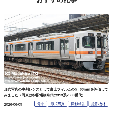
形式写真の中判レンズとして富士フィルムのGF63mmを評価して
みました（写真は御殿場線時代の313系2600番代）
電車
形式写真
撮影報告
撮影機材
2026/06/09