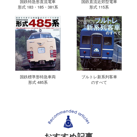
国鉄特急形直流電車
国鉄直流近郊型電車
形式 183・185・381系
形式 115系
国鉄標準形特急車両
ブルトレ新系列客車
形式 485系
のすべて
おすすめ記事