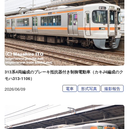
313系4両編成のブレーキ抵抗器付き制御電動車（カキJ4編成のク
モハ313-1106）
電車
形式写真
撮影報告
2026/06/09