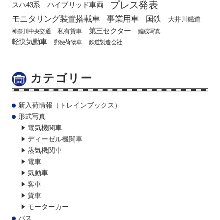
プレス発表
スハ43系
ハイブリッド車両
モニタリング装置搭載車
事業用車
国鉄
大井川鐵道
第三セクター
私有貨車
神奈川中央交通
編成写真
軽快気動車
郵便荷物車
鉄道製造会社
カテゴリー
新入荷情報（トレインブックス）
形式写真
電気機関車
ディーゼル機関車
蒸気機関車
電車
気動車
客車
貨車
モーターカー
バス