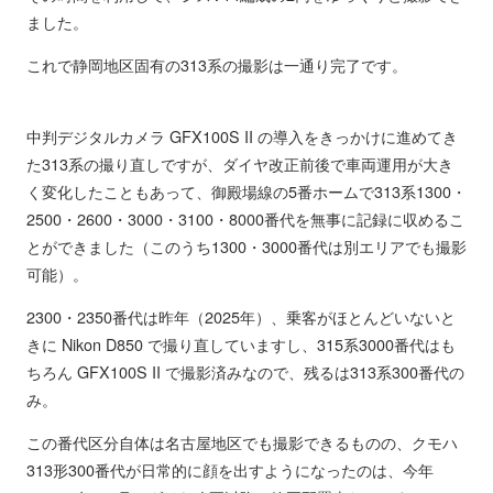
ました。
これで静岡地区固有の313系の撮影は一通り完了です。
中判デジタルカメラ GFX100S II の導入をきっかけに進めてき
た313系の撮り直しですが、ダイヤ改正前後で車両運用が大き
く変化したこともあって、御殿場線の5番ホームで313系1300・
2500・2600・3000・3100・8000番代を無事に記録に収めるこ
とができました（このうち1300・3000番代は別エリアでも撮影
可能）。
2300・2350番代は昨年（2025年）、乗客がほとんどいないと
きに Nikon D850 で撮り直していますし、315系3000番代はも
ちろん GFX100S II で撮影済みなので、残るは313系300番代の
み。
この番代区分自体は名古屋地区でも撮影できるものの、クモハ
313形300番代が日常的に顔を出すようになったのは、今年