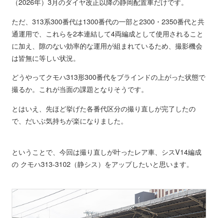
（2026年）3月のダイヤ改正以降の静岡配置車だけです。
ただ、313系300番代は1300番代の一部と2300・2350番代と共
通運用で、これらを2本連結して4両編成として使用されること
に加え、隙のない効率的な運用が組まれているため、撮影機会
は皆無に等しい状況。
どうやってクモハ313形300番代をブラインドの上がった状態で
撮るか。これが当面の課題となりそうです。
とはいえ、先ほど挙げた各番代区分の撮り直しが完了したの
で、だいぶ気持ちが楽になりました。
ということで、今回は撮り直しが叶ったレア車、シスV14編成
の クモハ313-3102（静シス）をアップしたいと思います。