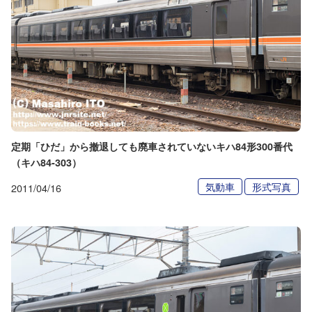
定期「ひだ」から撤退しても廃車されていないキハ84形300番代
（キハ84-303）
気動車
形式写真
2011/04/16