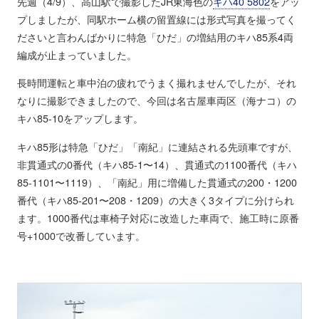
先週（4/9）、高山駅で撮影したJR東海色の
キハ40 5802
をアッ
プしましたが、同駅ホーム横の留置線には形式写真を撮ってく
ださいと言わんばかりに特急「ひだ」の増結用のキハ85系4両
編成が止まっていました。
長時間運転と車中泊の疲れでうまく撮れませんでしたが、それ
なりに撮影できましたので、今回は名古屋車両区（海ナコ）の
キハ85-10をアップします。
キハ85形は特急「ひだ」「南紀」に連結される先頭車ですが、
非貫通式の0番代（キハ85-1〜14）、貫通式の1100番代（キハ
85-1101〜1119）、「南紀」用に増備した貫通式の200・1200
番代（キハ85-201〜208・1209）の大きく3タイプに分けられ
ます。1000番代は車椅子対応に改造した車両で、施工時に原番
号+1000で改番しています。