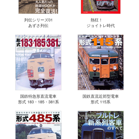
列伝シリーズ01
熱狂！
あずさ列伝
ジョイトレ時代
国鉄特急形直流電車
国鉄直流近郊型電車
形式 183・185・381系
形式 115系