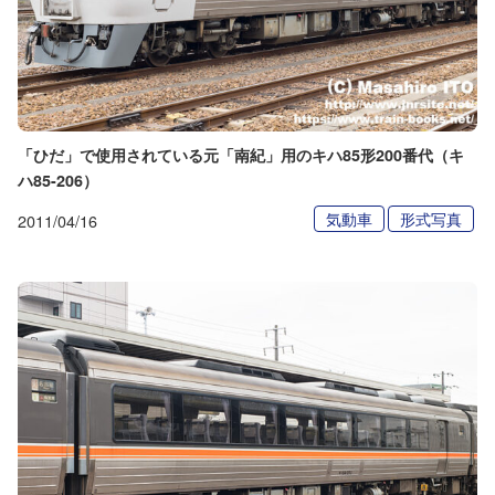
「ひだ」で使用されている元「南紀」用のキハ85形200番代（キ
ハ85-206）
気動車
形式写真
2011/04/16