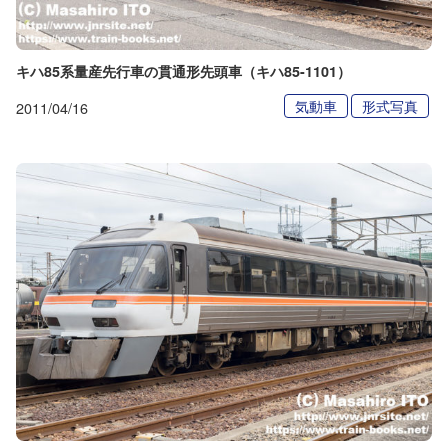
キハ85系量産先行車の貫通形先頭車（キハ85-1101）
気動車
形式写真
2011/04/16