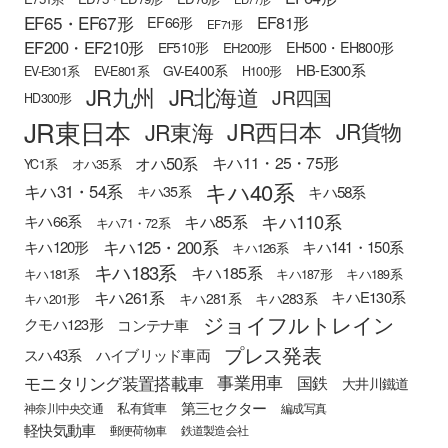
EF65・EF67形
EF81形
EF66形
EF71形
EF200・EF210形
EH500・EH800形
EF510形
EH200形
HB-E300系
GV-E400系
EV-E301系
EV-E801系
H100形
JR九州
JR北海道
JR四国
HD300形
JR東日本
JR西日本
JR東海
JR貨物
オハ50系
キハ11・25・75形
YC1系
オハ35系
キハ40系
キハ31・54系
キハ58系
キハ35系
キハ110系
キハ85系
キハ66系
キハ71・72系
キハ125・200系
キハ120形
キハ141・150系
キハ126系
キハ183系
キハ185系
キハ181系
キハ187形
キハ189系
キハ261系
キハE130系
キハ281系
キハ283系
キハ201形
ジョイフルトレイン
クモハ123形
コンテナ車
プレス発表
スハ43系
ハイブリッド車両
モニタリング装置搭載車
事業用車
国鉄
大井川鐵道
第三セクター
私有貨車
神奈川中央交通
編成写真
軽快気動車
郵便荷物車
鉄道製造会社