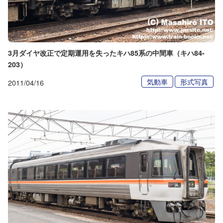
3月ダイヤ改正で定期運用を失ったキハ85系の中間車（キハ84-
203）
気動車
形式写真
2011/04/16