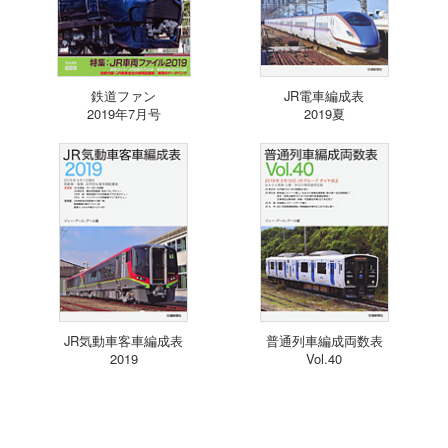
鉄道ファン
JR電車編成表
2019年7月号
2019夏
JR気動車客車編成表
普通列車編成両数表
2019
Vol.40