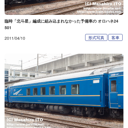
臨時「北斗星」編成に組み込まれなかった予備車の オロハネ24
501
形式写真
客車
2011/04/10