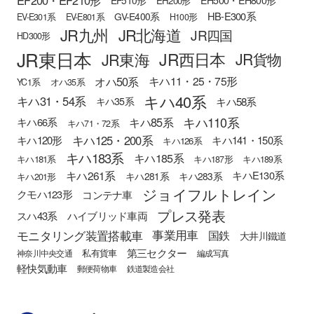
EF510形
EH200形
HB-E300系
GV-E400系
EV-E301系
EV-E801系
H100形
JR九州
JR北海道
JR四国
HD300形
JR東日本
JR西日本
JR東海
JR貨物
オハ50系
キハ11・25・75形
YC1系
オハ35系
キハ40系
キハ31・54系
キハ58系
キハ35系
キハ110系
キハ85系
キハ66系
キハ71・72系
キハ125・200系
キハ120形
キハ141・150系
キハ126系
キハ183系
キハ185系
キハ181系
キハ187形
キハ189系
キハ261系
キハE130系
キハ281系
キハ283系
キハ201形
ジョイフルトレイン
クモハ123形
コンテナ車
プレス発表
スハ43系
ハイブリッド車両
モニタリング装置搭載車
事業用車
国鉄
大井川鐵道
第三セクター
私有貨車
神奈川中央交通
編成写真
軽快気動車
郵便荷物車
鉄道製造会社