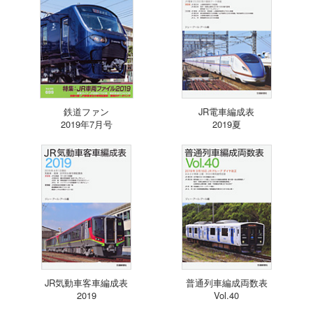
鉄道ファン
JR電車編成表
2019年7月号
2019夏
JR気動車客車編成表
普通列車編成両数表
2019
Vol.40