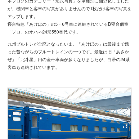
本ブログのカテゴリー「形式写真」を車種別に細分化しました
が、機関車と客車の写真がありませんので1枚だけ客車の写真を
アップします。
寝台特急「あけぼの」の5・6号車に連結されているB寝台個室
「ソロ」のオハネ24形550番代です。
九州ブルトレが全廃となったいま、「あけぼの」は最後まで残
った昔ながらのブルートレインの一つです。最近は旧「あさか
ぜ」「北斗星」用の金帯車両が多くなりましたが、白帯の24系
客車も連結されています。