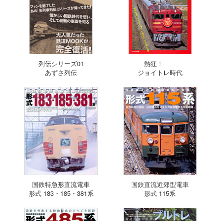
列伝シリーズ01
熱狂！
あずさ列伝
ジョイトレ時代
国鉄特急形直流電車
国鉄直流近郊型電車
形式 183・185・381系
形式 115系