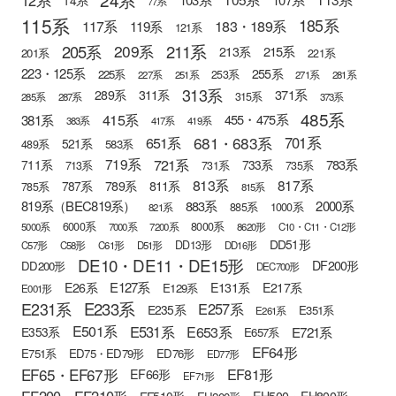
14系
77系
115系
185系
183・189系
117系
119系
121系
205系
211系
209系
215系
213系
201系
221系
223・125系
255系
225系
253系
227系
251系
271系
281系
313系
371系
289系
311系
315系
285系
287系
373系
485系
415系
381系
455・475系
383系
417系
419系
681・683系
651系
701系
521系
583系
489系
721系
719系
783系
711系
733系
713系
731系
735系
813系
817系
789系
811系
787系
785系
815系
819系（BEC819系）
883系
2000系
885系
1000系
821系
6000系
8000系
5000系
7000系
7200系
8620形
C10・C11・C12形
DD51形
DD13形
C57形
C58形
C61形
D51形
DD16形
DE10・DE11・DE15形
DF200形
DD200形
DEC700形
E127系
E26系
E131系
E217系
E129系
E001形
E233系
E231系
E257系
E235系
E351系
E261系
E501系
E531系
E653系
E721系
E353系
E657系
EF64形
E751系
ED75・ED79形
ED76形
ED77形
EF65・EF67形
EF81形
EF66形
EF71形
EF200・EF210形
EH500・EH800形