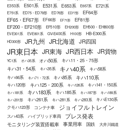
E501系
E531系
E653系
E721系
E353系
E657系
EF64形
E751系
ED75・ED79形
ED76形
ED77形
EF65・EF67形
EF81形
EF66形
EF71形
EF200・EF210形
EH500・EH800形
EF510形
EH200形
HB-E300系
GV-E400系
EV-E301系
EV-E801系
H100形
JR九州
JR北海道
JR四国
HD300形
JR東日本
JR西日本
JR東海
JR貨物
オハ50系
キハ11・25・75形
YC1系
オハ35系
キハ40系
キハ31・54系
キハ58系
キハ35系
キハ110系
キハ85系
キハ66系
キハ71・72系
キハ125・200系
キハ120形
キハ141・150系
キハ126系
キハ183系
キハ185系
キハ181系
キハ187形
キハ189系
キハ261系
キハE130系
キハ281系
キハ283系
キハ201形
ジョイフルトレイン
クモハ123形
コンテナ車
プレス発表
スハ43系
ハイブリッド車両
モニタリング装置搭載車
事業用車
国鉄
大井川鐵道