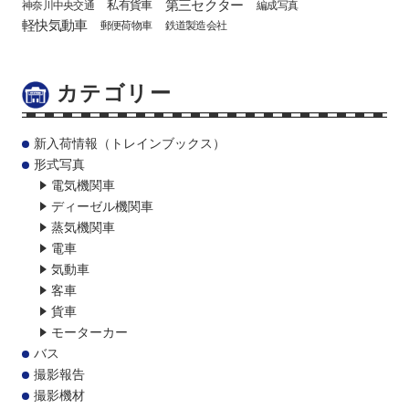
第三セクター
私有貨車
神奈川中央交通
編成写真
軽快気動車
郵便荷物車
鉄道製造会社
カテゴリー
新入荷情報（トレインブックス）
形式写真
電気機関車
ディーゼル機関車
蒸気機関車
電車
気動車
客車
貨車
モーターカー
バス
撮影報告
撮影機材