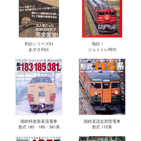
列伝シリーズ01
熱狂！
あずさ列伝
ジョイトレ時代
国鉄特急形直流電車
国鉄直流近郊型電車
形式 183・185・381系
形式 115系