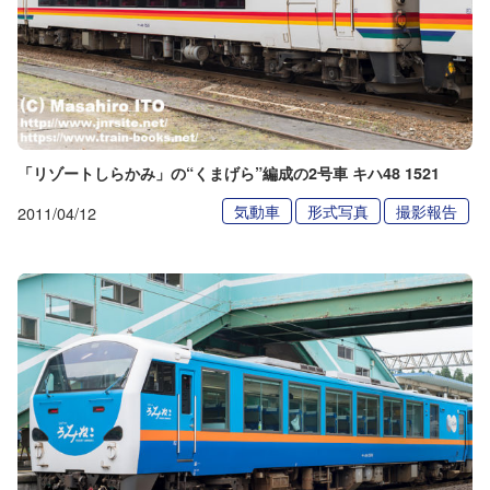
「リゾートしらかみ」の“くまげら”編成の2号車 キハ48 1521
気動車
形式写真
撮影報告
2011/04/12