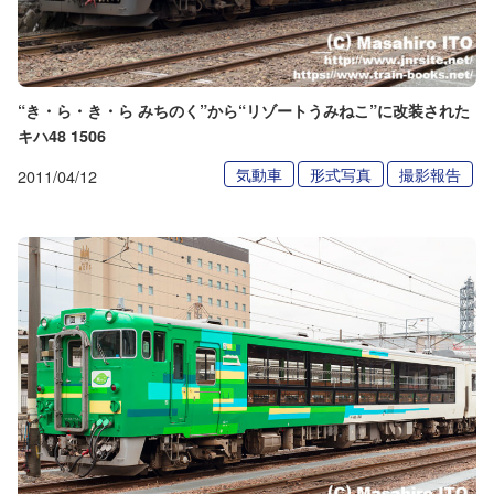
“き・ら・き・ら みちのく”から“リゾートうみねこ”に改装された
キハ48 1506
気動車
形式写真
撮影報告
2011/04/12