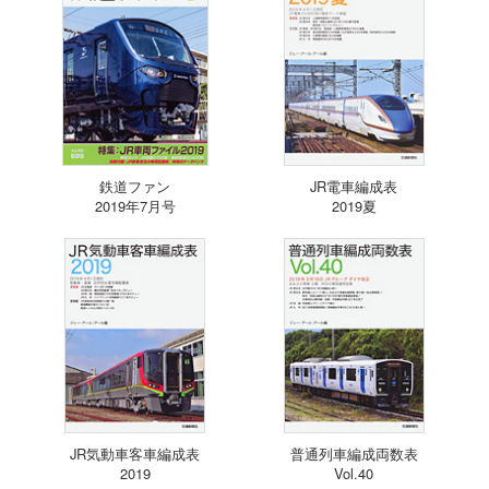
鉄道ファン
JR電車編成表
2019年7月号
2019夏
JR気動車客車編成表
普通列車編成両数表
2019
Vol.40