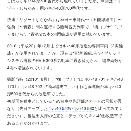
しばらくキハ40形500番代から離れていましたが、今回は「リ
ゾートしらかみ」用のキハ48形700番代です。
快速「リゾートしらかみ」は秋田〜東能代〜（五能線経由）〜
弘前（〜青森）間を運行する臨時観光列車で、“橅（ブナ）”、“
くまげら”、“青池”の3本の4両編成が運用に就いています。
2010（平成22）年12月まではキハ40系改造の専用車両（3両編
成）が使用されてましたが、現在は“青池”編成がハイブリッド
システム搭載のHB-E300系気動車に置き替えられ、編成両数が
4両へ増強されています。
撮影当時（2010年8月）、“橅（ブナ）”は キハ48 701 + キハ48
1701 + キハ48 702 の3両編成で、いずれも両運転台車キハ40
形500番代からの改造車でした。
初期形を種車としているため台車や先頭部スカートの形状が異
なり（先日アップした
キハ40 552
や
キハ40 560
と比べてみてく
ださい）、後位出入扉の位置とステップからキハ40形改造車で
あることが分かります。