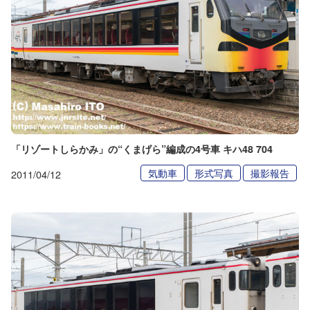
「リゾートしらかみ」の“くまげら”編成の4号車 キハ48 704
気動車
形式写真
撮影報告
2011/04/12