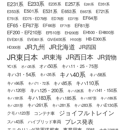
E233系
E231系
E257系
E235系
E351系
E261系
E501系
E531系
E653系
E721系
E353系
E657系
EF64形
E751系
ED75・ED79形
ED76形
ED77形
EF65・EF67形
EF81形
EF66形
EF71形
EF200・EF210形
EH500・EH800形
EF510形
EH200形
HB-E300系
GV-E400系
EV-E301系
EV-E801系
H100形
JR九州
JR北海道
JR四国
HD300形
JR東日本
JR西日本
JR東海
JR貨物
オハ50系
キハ11・25・75形
YC1系
オハ35系
キハ40系
キハ31・54系
キハ58系
キハ35系
キハ110系
キハ85系
キハ66系
キハ71・72系
キハ125・200系
キハ120形
キハ141・150系
キハ126系
キハ183系
キハ185系
キハ181系
キハ187形
キハ189系
キハ261系
キハE130系
キハ281系
キハ283系
キハ201形
ジョイフルトレイン
クモハ123形
コンテナ車
プレス発表
スハ43系
ハイブリッド車両
モニタリング装置搭載車
事業用車
国鉄
大井川鐵道