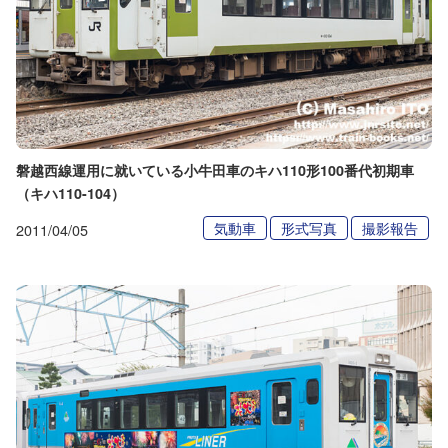
磐越西線運用に就いている小牛田車のキハ110形100番代初期車
（キハ110-104）
気動車
形式写真
撮影報告
2011/04/05