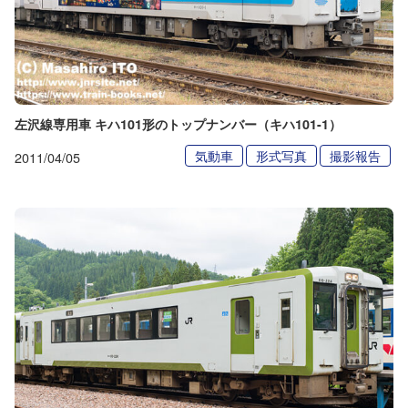
左沢線専用車 キハ101形のトップナンバー（キハ101-1）
気動車
形式写真
撮影報告
2011/04/05