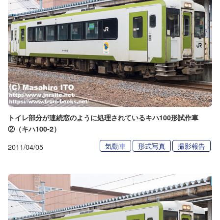
トイレ部分が連続窓のように処理されているキハ100形試作車
②（キハ100-2）
気動車
形式写真
撮影報告
2011/04/05