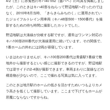
4/2（土）に赤鬼色のキハ40 552（盛ハヘ）の写真を掲載しまし
たが、このときはキハ40形をねらって野辺地駅へ行ったのでは
なく、2010年8月当時、「きらきらみちのく」に運用されてい
たジョイフルトレイン用車両（キハ48形500・1500番代）を撮
影するための待ち時間に撮影したカットでした。
野辺地駅は大湊線が分岐する駅ですが、通常はワンマン対応の
キハ100形200番代が大湊線運用に就いています。その関係で、
1番ホームの外れには2両が昼寝しています。
いまはわかりませんが、キハ100形200番代は青森駅1番線で敷
地外から撮影するといい感じに撮影できるのですが、野辺地駅
では逆サイドの2-4側が撮影できます。車両まわりに架線などの
構造物が少ないので、ここで撮れる写真は気に入ってます。
このときは地方駅のホームの低さを活かすためいつもよりカメ
ラ高さを低くして撮影しています。ここまで下げてもホームが
邪魔にならないですからね。