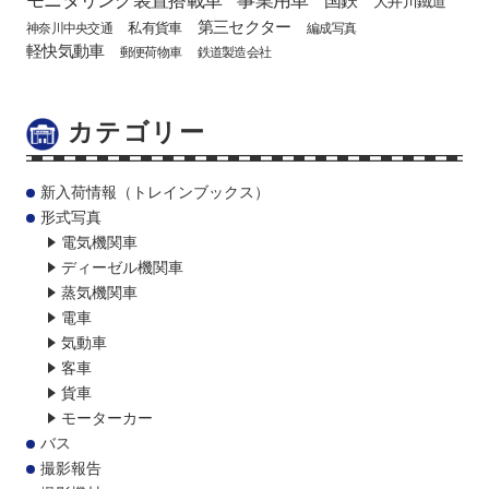
第三セクター
私有貨車
神奈川中央交通
編成写真
軽快気動車
郵便荷物車
鉄道製造会社
カテゴリー
新入荷情報（トレインブックス）
形式写真
電気機関車
ディーゼル機関車
蒸気機関車
電車
気動車
客車
貨車
モーターカー
バス
撮影報告