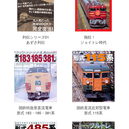
列伝シリーズ01
熱狂！
あずさ列伝
ジョイトレ時代
国鉄特急形直流電車
国鉄直流近郊型電車
形式 183・185・381系
形式 115系