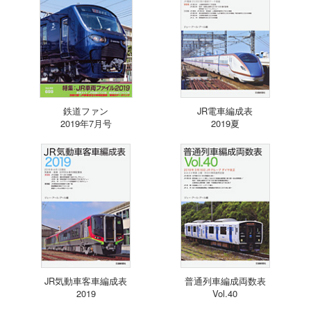
鉄道ファン
JR電車編成表
2019年7月号
2019夏
JR気動車客車編成表
普通列車編成両数表
2019
Vol.40