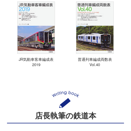
JR気動車客車編成表
普通列車編成両数表
2019
Vol.40
店長執筆の鉄道本