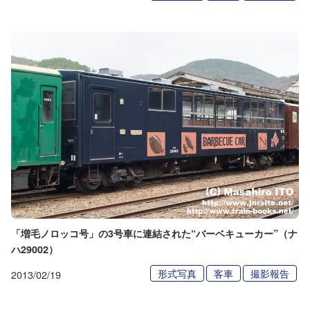
「増毛ノロッコ号」の3号車に連結された“バーベキューカー”（ナ
ハ29002）
形式写真
客車
撮影報告
2013/02/19