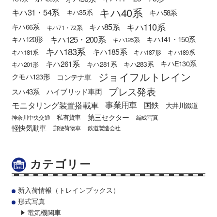
キハ40系
キハ31・54系
キハ58系
キハ35系
キハ110系
キハ85系
キハ66系
キハ71・72系
キハ125・200系
キハ120形
キハ141・150系
キハ126系
キハ183系
キハ185系
キハ181系
キハ187形
キハ189系
キハ261系
キハE130系
キハ281系
キハ283系
キハ201形
ジョイフルトレイン
クモハ123形
コンテナ車
プレス発表
スハ43系
ハイブリッド車両
モニタリング装置搭載車
事業用車
国鉄
大井川鐵道
第三セクター
私有貨車
神奈川中央交通
編成写真
軽快気動車
郵便荷物車
鉄道製造会社
カテゴリー
新入荷情報（トレインブックス）
形式写真
電気機関車