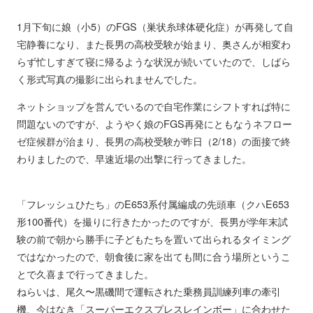
1月下旬に娘（小5）のFGS（巣状糸球体硬化症）が再発して自
宅静養になり、また長男の高校受験が始まり、奥さんが相変わ
らず忙しすぎて寝に帰るような状況が続いていたので、しばら
く形式写真の撮影に出られませんでした。
ネットショップを営んでいるので自宅作業にシフトすれば特に
問題ないのですが、ようやく娘のFGS再発にともなうネフロー
ゼ症候群が治まり、長男の高校受験が昨日（2/18）の面接で終
わりましたので、早速近場の出撃に行ってきました。
「フレッシュひたち」のE653系付属編成の先頭車（クハE653
形100番代）を撮りに行きたかったのですが、長男が学年末試
験の前で朝から勝手に子どもたちを置いて出られるタイミング
ではなかったので、朝食後に家を出ても間に合う場所というこ
とで久喜まで行ってきました。
ねらいは、尾久〜黒磯間で運転された乗務員訓練列車の牽引
機、今はなき「スーパーエクスプレスレインボー」に合わせた