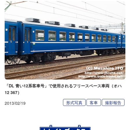
「DL 青い12系客車号」で使用されるフリースペース車両（オハ
12 367）
形式写真
客車
撮影報告
2013/02/19