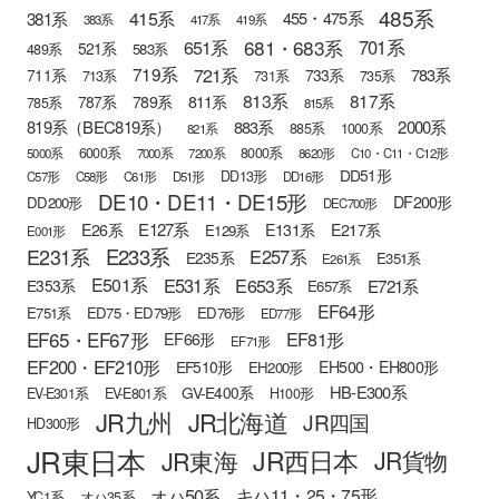
485系
415系
381系
455・475系
383系
417系
419系
681・683系
651系
701系
521系
583系
489系
721系
719系
783系
711系
733系
713系
731系
735系
813系
817系
789系
811系
787系
785系
815系
819系（BEC819系）
883系
2000系
885系
1000系
821系
6000系
8000系
5000系
7000系
7200系
8620形
C10・C11・C12形
DD51形
DD13形
C57形
C58形
C61形
D51形
DD16形
DE10・DE11・DE15形
DF200形
DD200形
DEC700形
E127系
E26系
E131系
E217系
E129系
E001形
E233系
E231系
E257系
E235系
E351系
E261系
E501系
E531系
E653系
E721系
E353系
E657系
EF64形
E751系
ED75・ED79形
ED76形
ED77形
EF65・EF67形
EF81形
EF66形
EF71形
EF200・EF210形
EH500・EH800形
EF510形
EH200形
HB-E300系
GV-E400系
EV-E301系
EV-E801系
H100形
JR九州
JR北海道
JR四国
HD300形
JR東日本
JR西日本
JR東海
JR貨物
オハ50系
キハ11・25・75形
YC1系
オハ35系