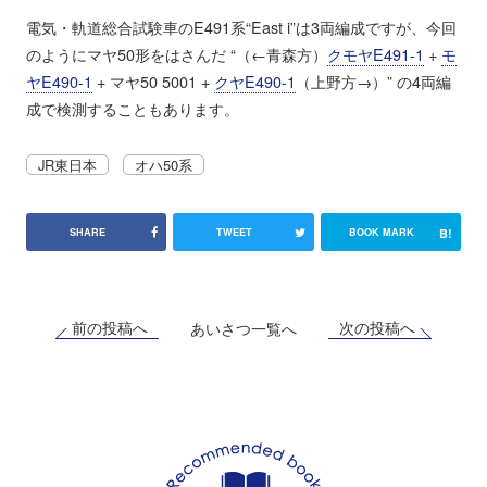
電気・軌道総合試験車のE491系“East i”は3両編成ですが、今回
のようにマヤ50形をはさんだ “（←青森方）
クモヤE491-1
+
モ
ヤE490-1
+ マヤ50 5001 +
クヤE490-1
（上野方→）” の4両編
成で検測することもあります。
JR東日本
オハ50系
B!
SHARE
TWEET
BOOK MARK
前の投稿へ
次の投稿へ
あいさつ一覧へ