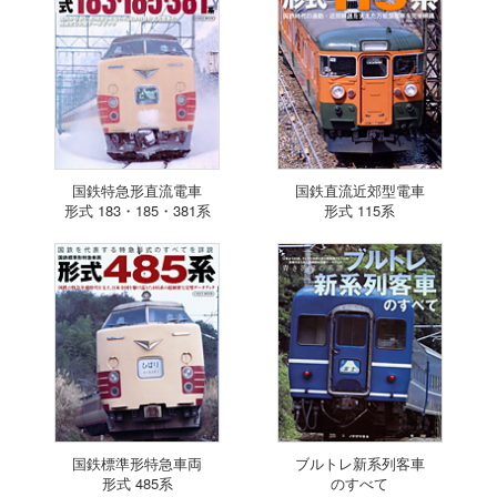
国鉄特急形直流電車
国鉄直流近郊型電車
形式 183・185・381系
形式 115系
国鉄標準形特急車両
ブルトレ新系列客車
形式 485系
のすべて