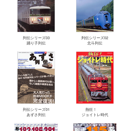
列伝シリーズ03
列伝シリーズ02
踊り子列伝
北斗列伝
列伝シリーズ01
熱狂！
あずさ列伝
ジョイトレ時代