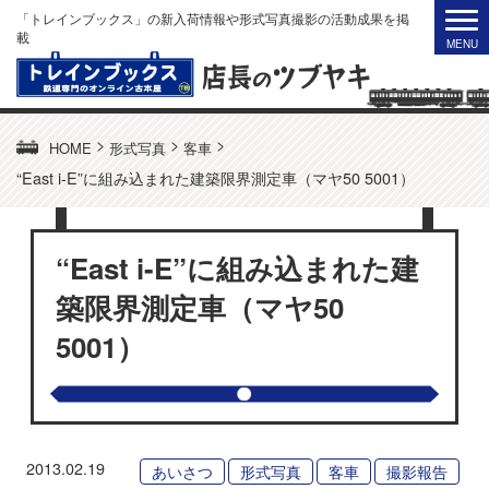
「トレインブックス」の新入荷情報や形式写真撮影の活動成果を掲
載
>
>
>
HOME
形式写真
客車
“East i-E”に組み込まれた建築限界測定車（マヤ50 5001）
“East i-E”に組み込まれた建
築限界測定車（マヤ50
5001）
2013.02.19
あいさつ
形式写真
客車
撮影報告