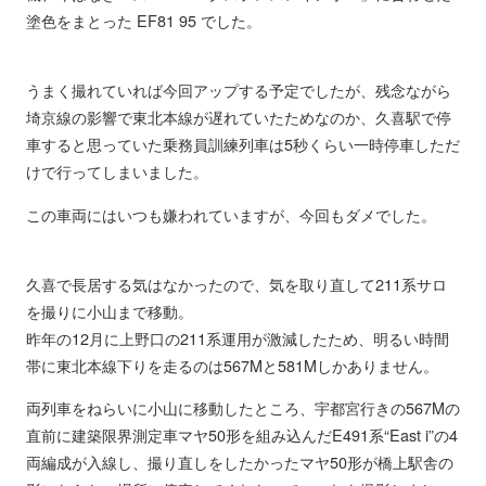
塗色をまとった EF81 95 でした。
うまく撮れていれば今回アップする予定でしたが、残念ながら
埼京線の影響で東北本線が遅れていたためなのか、久喜駅で停
車すると思っていた乗務員訓練列車は5秒くらい一時停車しただ
けで行ってしまいました。
この車両にはいつも嫌われていますが、今回もダメでした。
久喜で長居する気はなかったので、気を取り直して211系サロ
を撮りに小山まで移動。
昨年の12月に上野口の211系運用が激減したため、明るい時間
帯に東北本線下りを走るのは567Mと581Mしかありません。
両列車をねらいに小山に移動したところ、宇都宮行きの567Mの
直前に建築限界測定車マヤ50形を組み込んだE491系“East i”の4
両編成が入線し、撮り直しをしたかったマヤ50形が橋上駅舎の