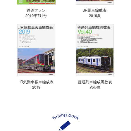
鉄道ファン
JR電車編成表
2019年7月号
2019夏
JR気動車客車編成表
普通列車編成両数表
2019
Vol.40