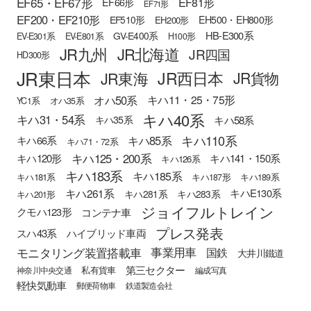
EF65・EF67形
EF81形
EF66形
EF71形
EF200・EF210形
EH500・EH800形
EF510形
EH200形
HB-E300系
GV-E400系
EV-E301系
EV-E801系
H100形
JR九州
JR北海道
JR四国
HD300形
JR東日本
JR西日本
JR東海
JR貨物
オハ50系
キハ11・25・75形
YC1系
オハ35系
キハ40系
キハ31・54系
キハ58系
キハ35系
キハ110系
キハ85系
キハ66系
キハ71・72系
キハ125・200系
キハ120形
キハ141・150系
キハ126系
キハ183系
キハ185系
キハ181系
キハ187形
キハ189系
キハ261系
キハE130系
キハ281系
キハ283系
キハ201形
ジョイフルトレイン
クモハ123形
コンテナ車
プレス発表
スハ43系
ハイブリッド車両
モニタリング装置搭載車
事業用車
国鉄
大井川鐵道
第三セクター
私有貨車
神奈川中央交通
編成写真
軽快気動車
郵便荷物車
鉄道製造会社