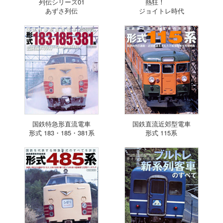
列伝シリーズ01
熱狂！
あずさ列伝
ジョイトレ時代
国鉄特急形直流電車
国鉄直流近郊型電車
形式 183・185・381系
形式 115系