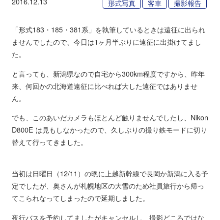
2016.12.13
形式写真
客車
撮影報告
「形式183・185・381系」を執筆しているときは遠征に出られ
ませんでしたので、今日は1ヶ月半ぶりに遠征に出掛けてまし
た。
と言っても、新潟県なので自宅から300km程度ですから、昨年
来、何回かの北海道遠征に比べれば大した遠征ではありませ
ん。
でも、このあいだカメラもほとんど触りませんでしたし、Nikon
D800E は見もしなかったので、久しぶりの撮り鉄モードに切り
替えて行ってきました。
当初は日曜日（12/11）の晩に上越新幹線で長岡か新潟に入る予
定でしたが、奥さんが札幌地区の大雪のため社員旅行から帰っ
てこられなってしまったので延期しました。
夜行バスを予約してましたがキャンセルし、撮影どころではな