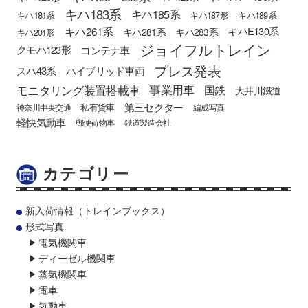
キハ183系
キハ185系
キハ181系
キハ187形
キハ189系
キハ261系
キハE130系
キハ281系
キハ283系
キハ201形
ジョイフルトレイン
クモハ123形
コンテナ車
プレス発表
スハ43系
ハイブリッド車両
モニタリング装置搭載車
事業用車
国鉄
大井川鐵道
第三セクター
私有貨車
神奈川中央交通
編成写真
軽快気動車
郵便荷物車
鉄道製造会社
カテゴリー
新入荷情報（トレインブックス）
形式写真
電気機関車
ディーゼル機関車
蒸気機関車
電車
気動車