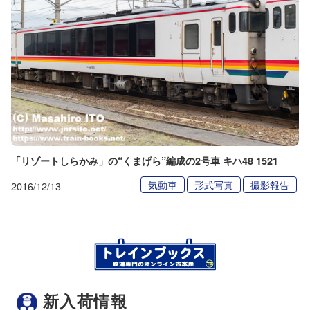
「リゾートしらかみ」の“くまげら”編成の2号車 キハ48 1521
気動車
形式写真
撮影報告
2016/12/13
新入荷情報