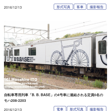
形式写真
客車
撮影報告
2016/12/13
自転車専用列車「B. B. BASE」の4号車に連結される定員0名の
モハ208-2203
電車
形式写真
撮影報告
2016/12/13