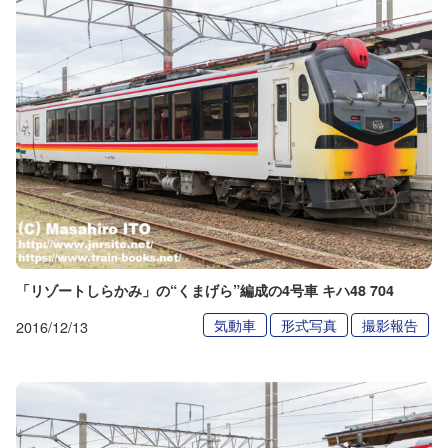
「リゾートしらかみ」の“くまげら”編成の4号車 キハ48 704
気動車
形式写真
撮影報告
2016/12/13