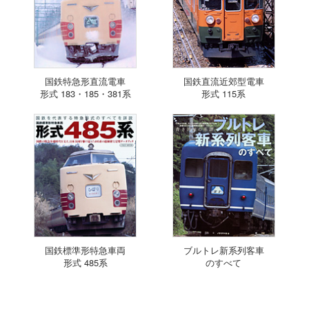
国鉄特急形直流電車
国鉄直流近郊型電車
形式 183・185・381系
形式 115系
国鉄標準形特急車両
ブルトレ新系列客車
形式 485系
のすべて