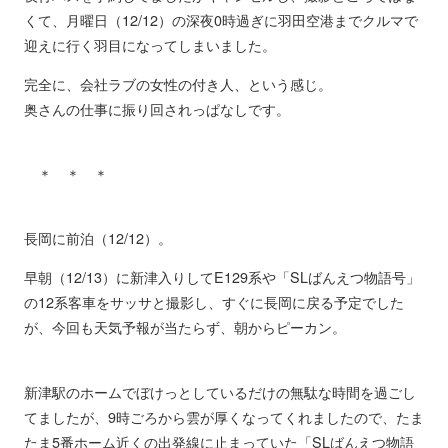
くて、月曜日（12/12）の深夜0時過ぎに羽田空港までクルマで
迎えに行く羽目になってしまいました。
完全に、会社ラブの女性の付き人、という感じ。
奥さんの仕事に振り回されっぱなしです。
＊ ＊ ＊
長岡に前泊（12/12）。
早朝（12/13）に新津入りしてE129系や「SLばんえつ物語号」
の12系客車をサッサと撮影し、すぐに長岡に戻る予定でした
が、今回も天気予報が当たらず、朝からピーカン。
新津駅のホームでぼけっとしているだけの無駄な時間を過ごし
てましたが、9時ごろから雲が厚くなってくれましたので、たま
たま5番ホーム近くの出発線に止まっていた「SLばんえつ物語