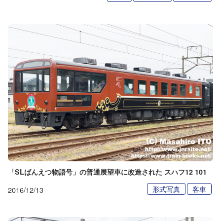
「SLばんえつ物語号」の普通展望車に改造された スハフ12 101
形式写真
客車
2016/12/13