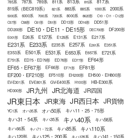
813系
817系
789系
811系
787系
785系
815系
819系（BEC819系）
883系
2000系
885系
1000系
821系
6000系
8000系
5000系
7000系
7200系
8620形
C10・C11・C12形
DD51形
DD13形
C57形
C58形
C61形
D51形
DD16形
DE10・DE11・DE15形
DF200形
DD200形
DEC700形
E127系
E26系
E131系
E217系
E129系
E001形
E233系
E231系
E257系
E235系
E351系
E261系
E501系
E531系
E653系
E721系
E353系
E657系
EF64形
E751系
ED75・ED79形
ED76形
ED77形
EF65・EF67形
EF81形
EF66形
EF71形
EF200・EF210形
EH500・EH800形
EF510形
EH200形
HB-E300系
GV-E400系
EV-E301系
EV-E801系
H100形
JR九州
JR北海道
JR四国
HD300形
JR東日本
JR西日本
JR東海
JR貨物
オハ50系
キハ11・25・75形
YC1系
オハ35系
キハ40系
キハ31・54系
キハ58系
キハ35系
キハ110系
キハ85系
キハ66系
キハ71・72系
キハ125・200系
キハ120形
キハ141・150系
キハ126系