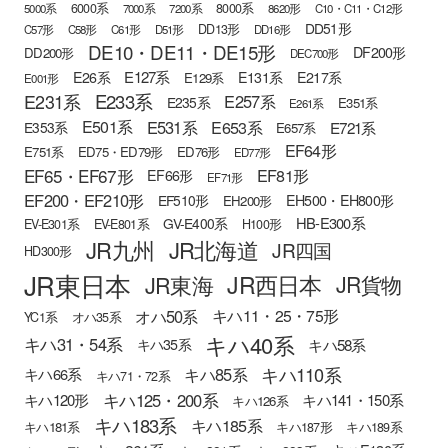
6000系
8000系
5000系
7000系
7200系
8620形
C10・C11・C12形
DD51形
DD13形
C57形
C58形
C61形
D51形
DD16形
DE10・DE11・DE15形
DF200形
DD200形
DEC700形
E127系
E26系
E131系
E217系
E129系
E001形
E233系
E231系
E257系
E235系
E351系
E261系
E501系
E531系
E653系
E721系
E353系
E657系
EF64形
E751系
ED75・ED79形
ED76形
ED77形
EF65・EF67形
EF81形
EF66形
EF71形
EF200・EF210形
EH500・EH800形
EF510形
EH200形
HB-E300系
GV-E400系
EV-E301系
EV-E801系
H100形
JR九州
JR北海道
JR四国
HD300形
JR東日本
JR西日本
JR東海
JR貨物
オハ50系
キハ11・25・75形
YC1系
オハ35系
キハ40系
キハ31・54系
キハ58系
キハ35系
キハ110系
キハ85系
キハ66系
キハ71・72系
キハ125・200系
キハ120形
キハ141・150系
キハ126系
キハ183系
キハ185系
キハ181系
キハ187形
キハ189系