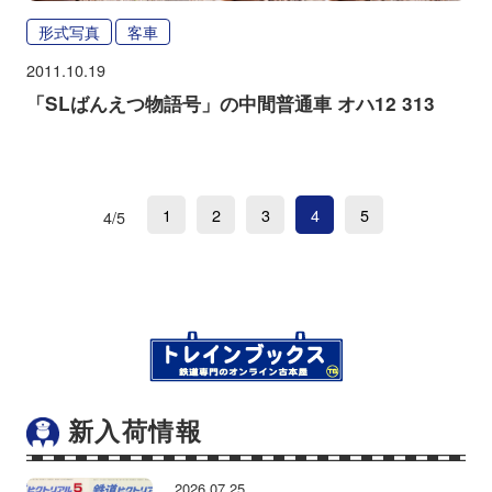
形式写真
客車
2011.10.19
「SLばんえつ物語号」の中間普通車 オハ12 313
1
2
3
4
5
4/5
新入荷情報
2026.07.25