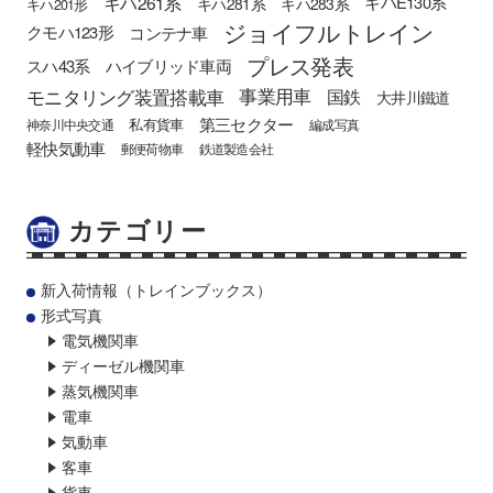
キハ261系
キハE130系
キハ281系
キハ283系
キハ201形
ジョイフルトレイン
クモハ123形
コンテナ車
プレス発表
スハ43系
ハイブリッド車両
モニタリング装置搭載車
事業用車
国鉄
大井川鐵道
第三セクター
私有貨車
神奈川中央交通
編成写真
軽快気動車
郵便荷物車
鉄道製造会社
カテゴリー
新入荷情報（トレインブックス）
形式写真
電気機関車
ディーゼル機関車
蒸気機関車
電車
気動車
客車
貨車