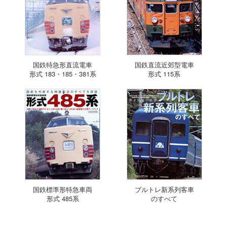
国鉄特急形直流電車
国鉄直流近郊型電車
形式 183・185・381系
形式 115系
国鉄標準形特急車両
ブルトレ新系列客車
形式 485系
のすべて