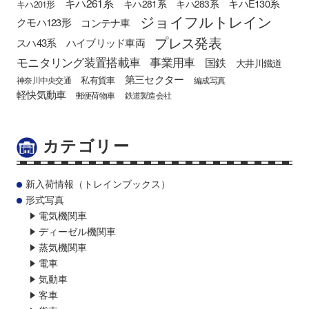
キハ261系
キハE130系
キハ281系
キハ283系
キハ201形
ジョイフルトレイン
クモハ123形
コンテナ車
プレス発表
スハ43系
ハイブリッド車両
モニタリング装置搭載車
事業用車
国鉄
大井川鐵道
第三セクター
私有貨車
神奈川中央交通
編成写真
軽快気動車
郵便荷物車
鉄道製造会社
カテゴリー
新入荷情報（トレインブックス）
形式写真
電気機関車
ディーゼル機関車
蒸気機関車
電車
気動車
客車