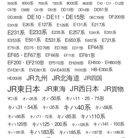
6000系
8000系
5000系
7000系
7200系
8620形
C10・C11・C12形
DD51形
DD13形
C57形
C58形
C61形
D51形
DD16形
DE10・DE11・DE15形
DF200形
DD200形
DEC700形
E127系
E26系
E131系
E217系
E129系
E001形
E233系
E231系
E257系
E235系
E351系
E261系
E501系
E531系
E653系
E721系
E353系
E657系
EF64形
E751系
ED75・ED79形
ED76形
ED77形
EF65・EF67形
EF81形
EF66形
EF71形
EF200・EF210形
EH500・EH800形
EF510形
EH200形
HB-E300系
GV-E400系
EV-E301系
EV-E801系
H100形
JR九州
JR北海道
JR四国
HD300形
JR東日本
JR西日本
JR東海
JR貨物
オハ50系
キハ11・25・75形
YC1系
オハ35系
キハ40系
キハ31・54系
キハ58系
キハ35系
キハ110系
キハ85系
キハ66系
キハ71・72系
キハ125・200系
キハ120形
キハ141・150系
キハ126系
キハ183系
キハ185系
キハ181系
キハ187形
キハ189系