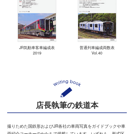
JR気動車客車編成表
普通列車編成両数表
2019
Vol.40
店長執筆の鉄道本
撮りためた国鉄形およびJR各社の車両写真をガイドブックや車
両紹介コーナーのかたちで掲載しています。いずれも、形式区