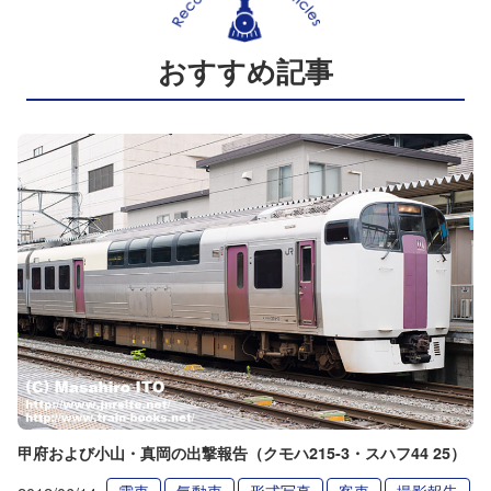
おすすめ記事
甲府および小山・真岡の出撃報告（クモハ215-3・スハフ44 25）
電車
気動車
形式写真
客車
撮影報告