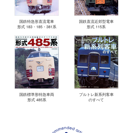
国鉄特急形直流電車
国鉄直流近郊型電車
形式 183・185・381系
形式 115系
国鉄標準形特急車両
ブルトレ新系列客車
形式 485系
のすべて