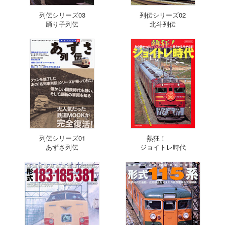
列伝シリーズ03
列伝シリーズ02
踊り子列伝
北斗列伝
列伝シリーズ01
熱狂！
あずさ列伝
ジョイトレ時代