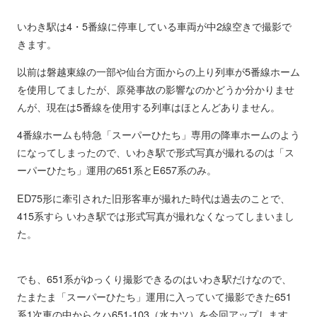
いわき駅は4・5番線に停車している車両が中2線空きで撮影で
きます。
以前は磐越東線の一部や仙台方面からの上り列車が5番線ホーム
を使用してましたが、原発事故の影響なのかどうか分かりませ
んが、現在は5番線を使用する列車はほとんどありません。
4番線ホームも特急「スーパーひたち」専用の降車ホームのよう
になってしまったので、いわき駅で形式写真が撮れるのは「ス
ーパーひたち」運用の651系とE657系のみ。
ED75形に牽引された旧形客車が撮れた時代は過去のことで、
415系すら いわき駅では形式写真が撮れなくなってしまいまし
た。
でも、651系がゆっくり撮影できるのはいわき駅だけなので、
たまたま「スーパーひたち」運用に入っていて撮影できた651
系1次車の中からクハ651-103（水カツ）を今回アップします。