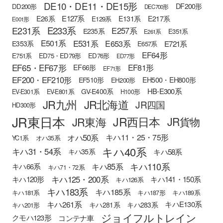
DE10・DE11・DE15形
DF200形
DD200形
DEC700形
E127系
E26系
E131系
E217系
E129系
E001形
E233系
E231系
E257系
E235系
E351系
E261系
E501系
E531系
E653系
E721系
E353系
E657系
EF64形
E751系
ED75・ED79形
ED76形
ED77形
EF65・EF67形
EF81形
EF66形
EF71形
EF200・EF210形
EH500・EH800形
EF510形
EH200形
HB-E300系
GV-E400系
EV-E301系
EV-E801系
H100形
JR九州
JR北海道
JR四国
HD300形
JR東日本
JR西日本
JR東海
JR貨物
オハ50系
キハ11・25・75形
YC1系
オハ35系
キハ40系
キハ31・54系
キハ58系
キハ35系
キハ110系
キハ85系
キハ66系
キハ71・72系
キハ125・200系
キハ120形
キハ141・150系
キハ126系
キハ183系
キハ185系
キハ181系
キハ187形
キハ189系
キハ261系
キハE130系
キハ281系
キハ283系
キハ201形
ジョイフルトレイン
クモハ123形
コンテナ車