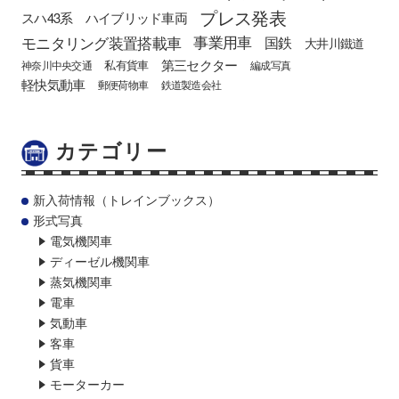
プレス発表
スハ43系
ハイブリッド車両
モニタリング装置搭載車
事業用車
国鉄
大井川鐵道
第三セクター
私有貨車
神奈川中央交通
編成写真
軽快気動車
郵便荷物車
鉄道製造会社
カテゴリー
新入荷情報（トレインブックス）
形式写真
電気機関車
ディーゼル機関車
蒸気機関車
電車
気動車
客車
貨車
モーターカー