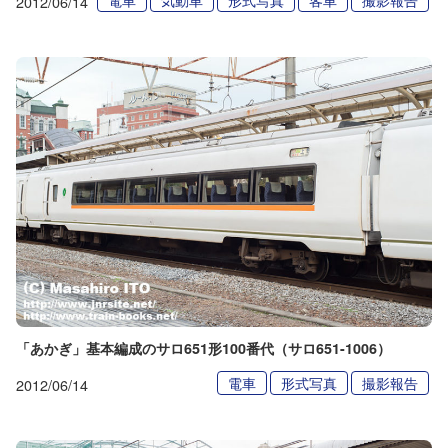
2012/06/14
「あかぎ」基本編成のサロ651形100番代（サロ651-1006）
電車
形式写真
撮影報告
2012/06/14