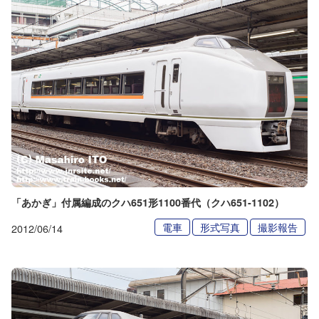
「あかぎ」付属編成のクハ651形1100番代（クハ651-1102）
電車
形式写真
撮影報告
2012/06/14