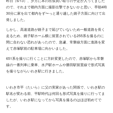
昨日（6/13）、夕方に本の出張買い取りの予定が入ってました
ので、それまで都内方面に撮影出撃できないかと思い、早朝4時
30分に家を出て都内をず〜っと通り越した銚子方面に向けて出
発しました。
しかし、高速道路が銚子まで延びていないため一般道路を長く
走るため、銚子駅ホーム横に留置されている255系を撮るのに
間に合わない恐れがあったので、急遽、常磐線方面に進路を変
えて赤塚駅前の駐車場に向かいました。
651系を撮りに行くことに方針変更したので、赤塚駅から常磐
線の一番列車に乗車、水戸駅ホームや勝田駅留置線で形式写真
を撮りながらいわき駅に行きました。
いわき市平（たいら）に父の実家があった関係で、いわき駅の
駅名が変わる前、平駅時代は何回も形式写真を撮りに行ってま
したが、いわき駅になってから写真を撮るのはほぼ初めてで
す。