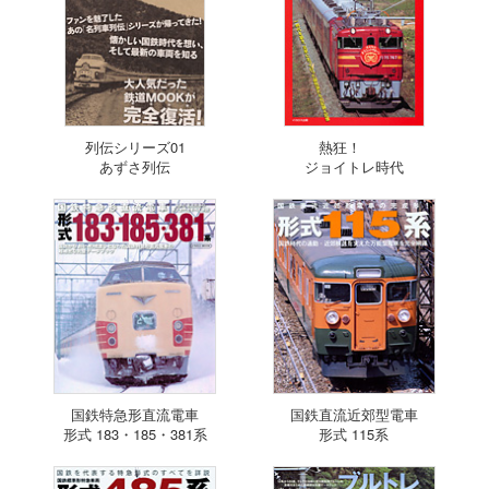
列伝シリーズ01
熱狂！
あずさ列伝
ジョイトレ時代
国鉄特急形直流電車
国鉄直流近郊型電車
形式 183・185・381系
形式 115系