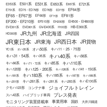
E501系
E531系
E653系
E721系
E353系
E657系
EF64形
E751系
ED75・ED79形
ED76形
ED77形
EF65・EF67形
EF81形
EF66形
EF71形
EF200・EF210形
EH500・EH800形
EF510形
EH200形
HB-E300系
GV-E400系
EV-E301系
EV-E801系
H100形
JR九州
JR北海道
JR四国
HD300形
JR東日本
JR西日本
JR東海
JR貨物
オハ50系
キハ11・25・75形
YC1系
オハ35系
キハ40系
キハ31・54系
キハ58系
キハ35系
キハ110系
キハ85系
キハ66系
キハ71・72系
キハ125・200系
キハ120形
キハ141・150系
キハ126系
キハ183系
キハ185系
キハ181系
キハ187形
キハ189系
キハ261系
キハE130系
キハ281系
キハ283系
キハ201形
ジョイフルトレイン
クモハ123形
コンテナ車
プレス発表
スハ43系
ハイブリッド車両
モニタリング装置搭載車
事業用車
国鉄
大井川鐵道