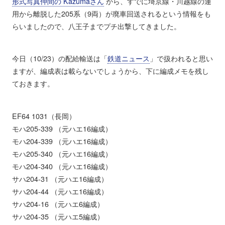
形式写真仲間の Kazumaさん
から、すでに埼京線・川越線の運
用から離脱した205系（9両）が廃車回送されるという情報をも
らいましたので、八王子までプチ出撃してきました。
今日（10/23）の配給輸送は「
鉄道ニュース
」で扱われると思い
ますが、編成表は載らないでしょうから、下に編成メモを残し
ておきます。
EF64 1031（長岡）
モハ205-339 （元ハエ16編成）
モハ204-339 （元ハエ16編成）
モハ205-340 （元ハエ16編成）
モハ204-340 （元ハエ16編成）
サハ204-31 （元ハエ16編成）
サハ204-44 （元ハエ16編成）
サハ204-16 （元ハエ6編成）
サハ204-35 （元ハエ5編成）