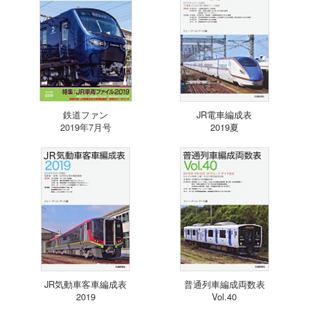
鉄道ファン
JR電車編成表
2019年7月号
2019夏
JR気動車客車編成表
普通列車編成両数表
2019
Vol.40