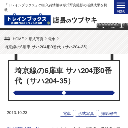
「トレインブックス」の新入荷情報や形式写真撮影の活動成果を掲
載
>
>
>
HOME
形式写真
電車
埼京線の6扉車 サハ204形0番代（サハ204-35）
埼京線の6扉車 サハ204形0番
代（サハ204-35）
2013.10.23
電車
形式写真
撮影報告