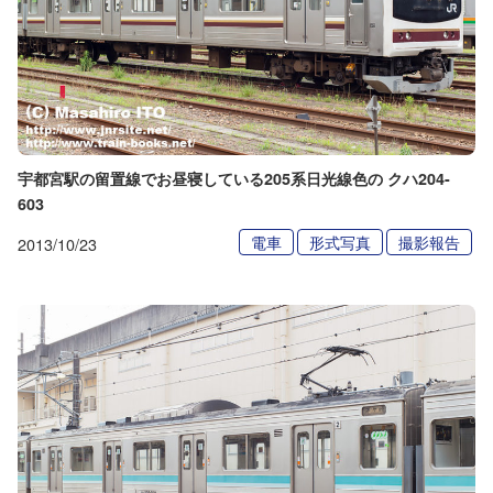
宇都宮駅の留置線でお昼寝している205系日光線色の クハ204-
603
電車
形式写真
撮影報告
2013/10/23