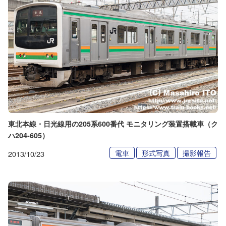
東北本線・日光線用の205系600番代 モニタリング装置搭載車（ク
ハ204-605）
電車
形式写真
撮影報告
2013/10/23