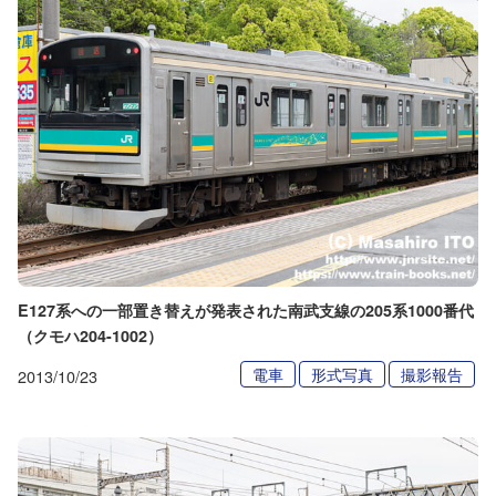
E127系への一部置き替えが発表された南武支線の205系1000番代
（クモハ204-1002）
電車
形式写真
撮影報告
2013/10/23