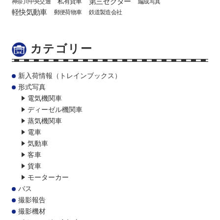
第三セクター
私有貨車
神奈川中央交通
編成写真
軽快気動車
郵便荷物車
鉄道製造会社
カテゴリー
新入荷情報（トレインブックス）
形式写真
電気機関車
ディーゼル機関車
蒸気機関車
電車
気動車
客車
貨車
モーターカー
バス
撮影報告
撮影機材