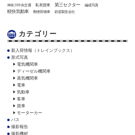
第三セクター
私有貨車
神奈川中央交通
編成写真
軽快気動車
郵便荷物車
鉄道製造会社
カテゴリー
新入荷情報（トレインブックス）
形式写真
電気機関車
ディーゼル機関車
蒸気機関車
電車
気動車
客車
貨車
モーターカー
バス
撮影報告
撮影機材