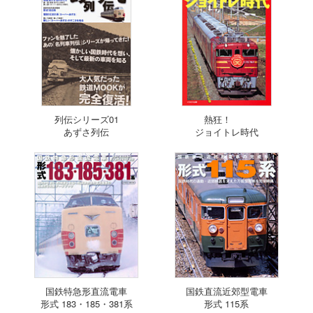
列伝シリーズ01
熱狂！
あずさ列伝
ジョイトレ時代
国鉄特急形直流電車
国鉄直流近郊型電車
形式 183・185・381系
形式 115系