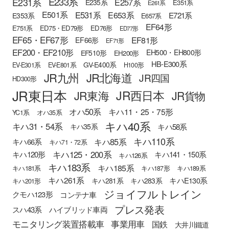
E233系
E231系
E257系
E235系
E351系
E261系
E501系
E531系
E653系
E721系
E353系
E657系
EF64形
E751系
ED75・ED79形
ED76形
ED77形
EF65・EF67形
EF81形
EF66形
EF71形
EF200・EF210形
EH500・EH800形
EF510形
EH200形
HB-E300系
GV-E400系
EV-E301系
EV-E801系
H100形
JR九州
JR北海道
JR四国
HD300形
JR東日本
JR西日本
JR東海
JR貨物
オハ50系
キハ11・25・75形
YC1系
オハ35系
キハ40系
キハ31・54系
キハ58系
キハ35系
キハ110系
キハ85系
キハ66系
キハ71・72系
キハ125・200系
キハ120形
キハ141・150系
キハ126系
キハ183系
キハ185系
キハ181系
キハ187形
キハ189系
キハ261系
キハE130系
キハ281系
キハ283系
キハ201形
ジョイフルトレイン
クモハ123形
コンテナ車
プレス発表
スハ43系
ハイブリッド車両
モニタリング装置搭載車
事業用車
国鉄
大井川鐵道