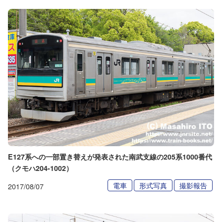
E127系への一部置き替えが発表された南武支線の205系1000番代
（クモハ204-1002）
電車
形式写真
撮影報告
2017/08/07