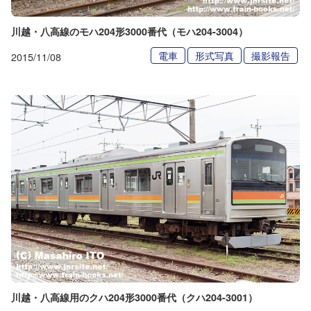
川越・八高線のモハ204形3000番代（モハ204-3004）
電車
形式写真
撮影報告
2015/11/08
川越・八高線用のクハ204形3000番代（クハ204-3001）