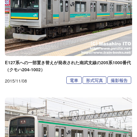
E127系への一部置き替えが発表された南武支線の205系1000番代
（クモハ204-1002）
電車
形式写真
撮影報告
2015/11/08