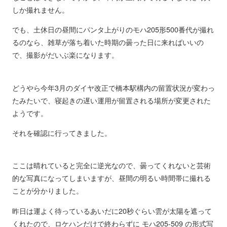
しか撮れません。
でも、土休日の昼間にパンタ上がりのモハ205形500番代が撮れ
るのなら、雑草が落ち着いた時期の曇った日に来ればいいの
で、撮影がだいぶ楽になります。
どうやら今年3月のダイヤ改正で橋本駅構内の留置状況が変わっ
たみたいで、寝起きの遅い運用が留置される場所が変更された
ようです。
それを確認に行ってきました。
ここは晴れていると完全に逆光なので、曇ってくれないと芸術
的な写真になってしまいますが、昼間の明るい時間帯に撮れる
ことが分かりました。
昨日は運よく待っているあいだに20秒ぐらい雲が太陽を遮って
くれたので、ロケハンだけで終わらずに モハ205-509 の形式写