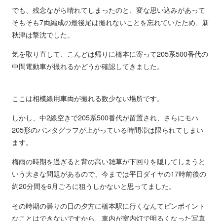
でも、残念ながら晴れてしまったのと、変な思い込みがあって
そもそも7両編成の最後尾は撮れないことを忘れていたため、新
秋津は撃沈でした。
気を取り直して、こんどは帰りに橋本に寄って205系500番代の
中間電動車が撮れるかどうか確認してきました。
ここは相模線用車両が撮れる数少ない場所です。
しかし、中2線空きで205系500番代が留置され、さらにモハ
205形のパンタグラフが上がっている時間帯は限られてしまい
ます。
梅雨の時期を過ぎると背の高い雑草が下回りを隠してしまうと
いう大きな問題があるので、今までは平日ダイヤの17時前後の
約20分間を6月ごろに狙うしかないと思ってました。
その時期の曇りの日の夕方に橋本駅に行くなんてピンポイント
なことはできないですから、車内が室内灯で明るくなった写真