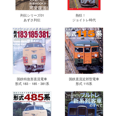
列伝シリーズ01
熱狂！
あずさ列伝
ジョイトレ時代
国鉄特急形直流電車
国鉄直流近郊型電車
形式 183・185・381系
形式 115系