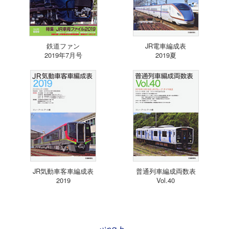
鉄道ファン
JR電車編成表
2019年7月号
2019夏
JR気動車客車編成表
普通列車編成両数表
2019
Vol.40