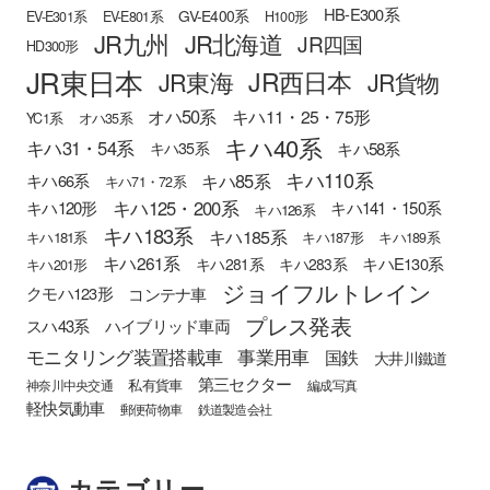
HB-E300系
GV-E400系
EV-E301系
EV-E801系
H100形
JR九州
JR北海道
JR四国
HD300形
JR東日本
JR西日本
JR東海
JR貨物
オハ50系
キハ11・25・75形
YC1系
オハ35系
キハ40系
キハ31・54系
キハ58系
キハ35系
キハ110系
キハ85系
キハ66系
キハ71・72系
キハ125・200系
キハ120形
キハ141・150系
キハ126系
キハ183系
キハ185系
キハ181系
キハ187形
キハ189系
キハ261系
キハE130系
キハ281系
キハ283系
キハ201形
ジョイフルトレイン
クモハ123形
コンテナ車
プレス発表
スハ43系
ハイブリッド車両
モニタリング装置搭載車
事業用車
国鉄
大井川鐵道
第三セクター
私有貨車
神奈川中央交通
編成写真
軽快気動車
郵便荷物車
鉄道製造会社
カテゴリー