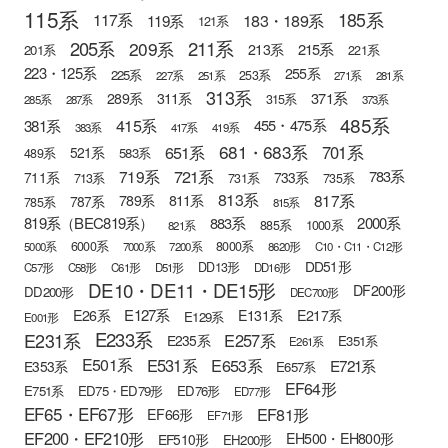
115系
185系
183・189系
117系
119系
121系
205系
211系
209系
215系
213系
201系
221系
223・125系
255系
225系
253系
227系
251系
271系
281系
313系
371系
289系
311系
315系
285系
287系
373系
485系
415系
381系
455・475系
383系
417系
419系
681・683系
651系
701系
521系
583系
489系
721系
719系
783系
711系
733系
713系
731系
735系
813系
817系
789系
811系
787系
785系
815系
819系（BEC819系）
883系
2000系
885系
1000系
821系
6000系
8000系
5000系
7000系
7200系
8620形
C10・C11・C12形
DD51形
DD13形
C57形
C58形
C61形
D51形
DD16形
DE10・DE11・DE15形
DF200形
DD200形
DEC700形
E127系
E26系
E131系
E217系
E129系
E001形
E233系
E231系
E257系
E235系
E351系
E261系
E501系
E531系
E653系
E721系
E353系
E657系
EF64形
E751系
ED75・ED79形
ED76形
ED77形
EF65・EF67形
EF81形
EF66形
EF71形
EF200・EF210形
EH500・EH800形
EF510形
EH200形