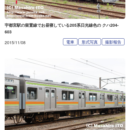
宇都宮駅の留置線でお昼寝している205系日光線色の クハ204-
603
電車
形式写真
撮影報告
2015/11/08