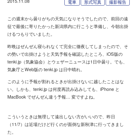
2015.11.08
電車
形式写真
撮影報告
この週末から曇りがちの天気になりそうでしたので、前回の遠
征で最後に寄りたかった新潟県内に行こうと準備し、今朝出掛
けるつもりでいました。
昨晩はぜんぜん寝られなくて完全に徹夜してしまったので、そ
の勢いで出掛けようと天気予報を確認したところ、iOS版の
tenki.jp（気象協会）とウェザーニュースは1日中曇り。でも、
気象庁とWeb版の tenki.jp は日中晴れ。
このように予報が割れるときが出掛けないに越したことはな
い。しかも、tenki.jp は何度再読み込みしても、iPhone と
MacBook でぜんぜん違う予報… 変ですよね。
こういうときは無理して遠出しない方がいいので、昨日
（11/7）は近場だけど行くのが面倒な新秋津に行ってきまし
た。