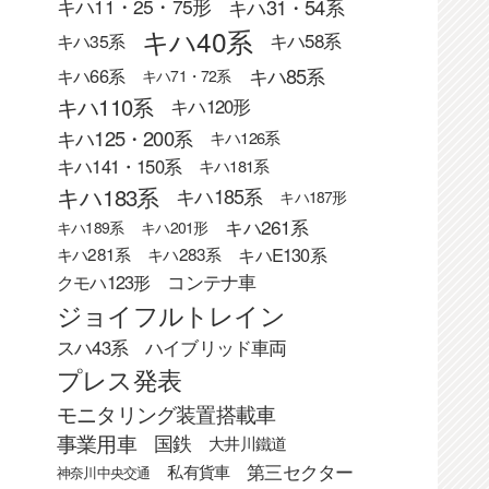
キハ31・54系
キハ11・25・75形
キハ40系
キハ58系
キハ35系
キハ85系
キハ66系
キハ71・72系
キハ110系
キハ120形
キハ125・200系
キハ126系
キハ141・150系
キハ181系
キハ183系
キハ185系
キハ187形
キハ261系
キハ189系
キハ201形
キハE130系
キハ281系
キハ283系
クモハ123形
コンテナ車
ジョイフルトレイン
スハ43系
ハイブリッド車両
プレス発表
モニタリング装置搭載車
事業用車
国鉄
大井川鐵道
第三セクター
私有貨車
神奈川中央交通