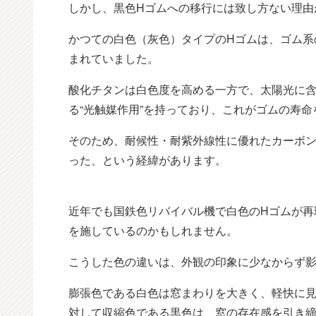
しかし、黒色Hゴムへの移行には致し方ない理由
かつての白色（灰色）タイプのHゴムは、ゴム系
まれていました。
酸化チタンは白色度を高める一方で、太陽光に
る“光触媒作用”を持っており、これがゴムの寿
そのため、耐候性・耐紫外線性に優れたカーボン
った、という経緯があります。
近年でも国鉄色リバイバル機で白色のHゴムが再
を施しているのかもしれません。
こうした色の違いは、外観の印象に少なからず
膨張色である白色は窓まわりを大きく、軽快に
対して収縮色である黒色は、窓の存在感を引き