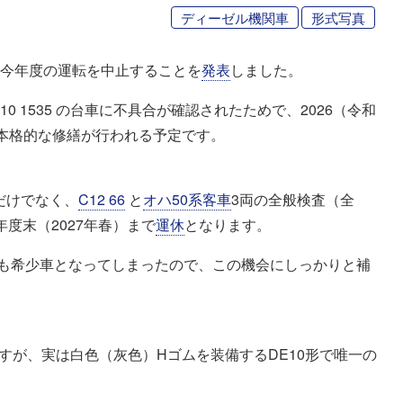
ディーゼル機関車
形式写真
の今年度の運転を中止することを
発表
しました。
0 1535 の台車に不具合が確認されたためで、2026（令和
本格的な修繕が行われる予定です。
査だけでなく、
C12 66
と
オハ50系客車
3両の全般検査（全
年度末（2027年春）まで
運休
となります。
も希少車となってしまったので、この機会にしっかりと補
5 ですが、実は白色（灰色）Hゴムを装備するDE10形で唯一の