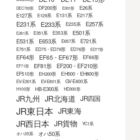
DF200形
E26系
DEC700形
E001形
E127系
E131系
E217系
E129系
E233系
E231系
E257系
E235系
E501系
E353系
E351系
E261系
E531系
E653系
E721系
E657系
E751系
ED75・ED79形
ED76形
ED77形
EF65・EF67形
EF64形
EF66形
EF81形
EF200・EF210形
EF71形
EF510形
EH500・EH800形
EH200形
GV-E400系
EV-E301系
EV-E801系
HB-E300系
H100形
HD300形
JR九州
JR北海道
JR四国
JR東日本
JR東海
JR西日本
JR貨物
YC1系
オハ50系
オハ35系