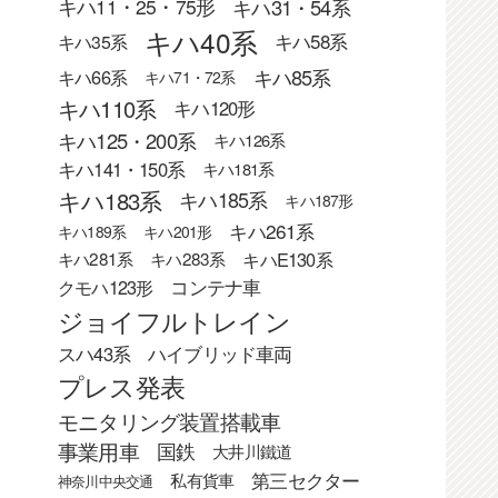
キハ31・54系
キハ11・25・75形
キハ40系
キハ58系
キハ35系
キハ85系
キハ66系
キハ71・72系
キハ110系
キハ120形
キハ125・200系
キハ126系
キハ141・150系
キハ181系
キハ183系
キハ185系
キハ187形
キハ261系
キハ189系
キハ201形
キハE130系
キハ281系
キハ283系
クモハ123形
コンテナ車
ジョイフルトレイン
スハ43系
ハイブリッド車両
プレス発表
モニタリング装置搭載車
事業用車
国鉄
大井川鐵道
第三セクター
私有貨車
神奈川中央交通