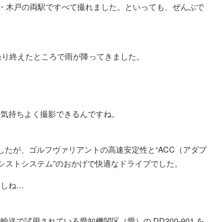
田・木戸の両駅ですべて撮れました。といっても、ぜんぶで
8 の3両を撮り終えたところで雨が降ってきました。
も気持ちよく撮影できるんですね。
でしたが、ゴルフヴァリアントの高速安定性と“ACC（アダプ
アシストシステム”のおかげで快適なドライブでした。
たしね…
で試用されている愛知機関区（愛）の DD200-901 を