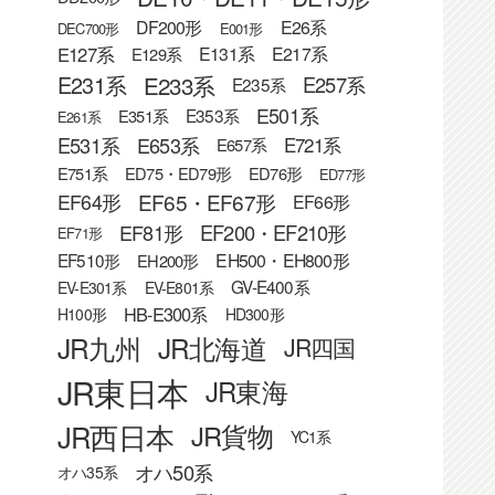
DF200形
E26系
DEC700形
E001形
E127系
E131系
E217系
E129系
E233系
E231系
E257系
E235系
E501系
E353系
E351系
E261系
E531系
E653系
E721系
E657系
E751系
ED75・ED79形
ED76形
ED77形
EF65・EF67形
EF64形
EF66形
EF81形
EF200・EF210形
EF71形
EF510形
EH500・EH800形
EH200形
GV-E400系
EV-E301系
EV-E801系
HB-E300系
H100形
HD300形
JR九州
JR北海道
JR四国
JR東日本
JR東海
JR西日本
JR貨物
YC1系
オハ50系
オハ35系