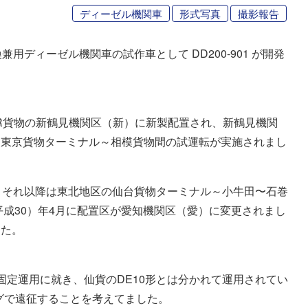
ディーゼル機関車
形式写真
撮影報告
兼用ディーゼル機関車の試作車として DD200-901 が開発
、JR貨物の新鶴見機関区（新）に新製配置され、新鶴見機関
、東京貨物ターミナル～相模貨物間の試運転が実施されまし
、それ以降は東北地区の仙台貨物ターミナル～小牛田〜石巻
平成30）年4月に配置区が愛知機関区（愛）に変更されまし
した。
する固定運用に就き、仙貨のDE10形とは分かれて運用されてい
ミングで遠征することを考えてました。