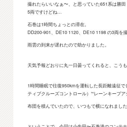
撮れたらいいなぁ〜、と思っていた651系は勝
5両ですけどね…
石巻は1時間ちょっとの滞在。
DD200-901、DE10 1120、DE10 119
雨雲の到来が遅れたので助かりました。
天気予報どおりに丸一日曇ってくれると、こう
1時間睡眠で往復950kmを運転した長距離遠征
ティブクルーズコントロール）”“レーンキープ
布団を積んでいたので、いつもで横になれまし
ということで、今回は小牛田〜石巻港のコンテナ輸送