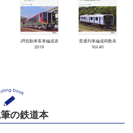
JR気動車客車編成表
普通列車編成両数表
2019
Vol.40
執筆の鉄道本