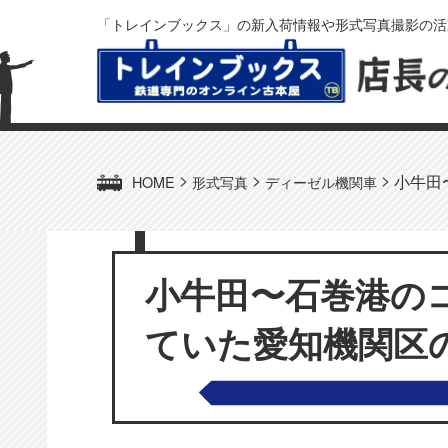
「トレインブックス」の新入荷情報や形式写真撮影の活
>
>
>
小牛田
HOME
形式写真
ディーゼル機関車
小牛田〜石巻港の
ていた愛知機関区の D