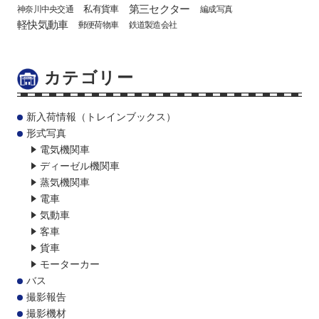
第三セクター
私有貨車
神奈川中央交通
編成写真
軽快気動車
郵便荷物車
鉄道製造会社
カテゴリー
新入荷情報（トレインブックス）
形式写真
電気機関車
ディーゼル機関車
蒸気機関車
電車
気動車
客車
貨車
モーターカー
バス
撮影報告
撮影機材