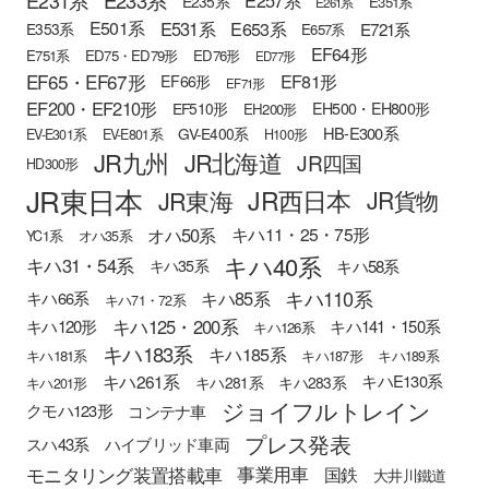
E231系
E257系
E235系
E351系
E261系
E501系
E531系
E653系
E721系
E353系
E657系
EF64形
E751系
ED75・ED79形
ED76形
ED77形
EF65・EF67形
EF81形
EF66形
EF71形
EF200・EF210形
EH500・EH800形
EF510形
EH200形
HB-E300系
GV-E400系
EV-E301系
EV-E801系
H100形
JR九州
JR北海道
JR四国
HD300形
JR東日本
JR西日本
JR東海
JR貨物
オハ50系
キハ11・25・75形
YC1系
オハ35系
キハ40系
キハ31・54系
キハ58系
キハ35系
キハ110系
キハ85系
キハ66系
キハ71・72系
キハ125・200系
キハ120形
キハ141・150系
キハ126系
キハ183系
キハ185系
キハ181系
キハ187形
キハ189系
キハ261系
キハE130系
キハ281系
キハ283系
キハ201形
ジョイフルトレイン
クモハ123形
コンテナ車
プレス発表
スハ43系
ハイブリッド車両
モニタリング装置搭載車
事業用車
国鉄
大井川鐵道