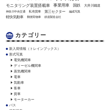
モニタリング装置搭載車
事業用車
国鉄
大井川鐵道
第三セクター
私有貨車
神奈川中央交通
編成写真
軽快気動車
郵便荷物車
鉄道製造会社
カテゴリー
新入荷情報（トレインブックス）
形式写真
電気機関車
ディーゼル機関車
蒸気機関車
電車
気動車
客車
貨車
モーターカー
バス