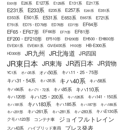
E127系
E26系
E131系
E217系
E129系
E001形
E233系
E231系
E257系
E235系
E351系
E261系
E501系
E531系
E653系
E721系
E353系
E657系
EF64形
E751系
ED75・ED79形
ED76形
ED77形
EF65・EF67形
EF81形
EF66形
EF71形
EF200・EF210形
EH500・EH800形
EF510形
EH200形
HB-E300系
GV-E400系
EV-E301系
EV-E801系
H100形
JR九州
JR北海道
JR四国
HD300形
JR東日本
JR西日本
JR東海
JR貨物
オハ50系
キハ11・25・75形
YC1系
オハ35系
キハ40系
キハ31・54系
キハ58系
キハ35系
キハ110系
キハ85系
キハ66系
キハ71・72系
キハ125・200系
キハ120形
キハ141・150系
キハ126系
キハ183系
キハ185系
キハ181系
キハ187形
キハ189系
キハ261系
キハE130系
キハ281系
キハ283系
キハ201形
ジョイフルトレイン
クモハ123形
コンテナ車
プレス発表
スハ43系
ハイブリッド車両