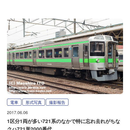
電車
形式写真
撮影報告
2017.06.06
1区分1両が多い721系のなかで特に忘れ去れがちな
クハ721形2000番代