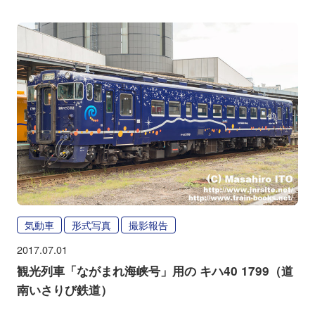
気動車
形式写真
撮影報告
2017.07.01
観光列車「ながまれ海峡号」用の キハ40 1799（道
南いさりび鉄道）