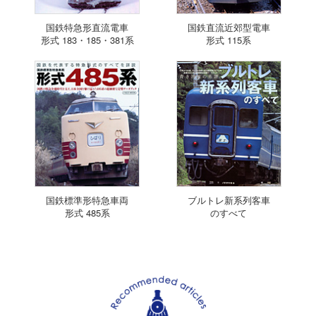
国鉄特急形直流電車
国鉄直流近郊型電車
形式 183・185・381系
形式 115系
国鉄標準形特急車両
ブルトレ新系列客車
形式 485系
のすべて