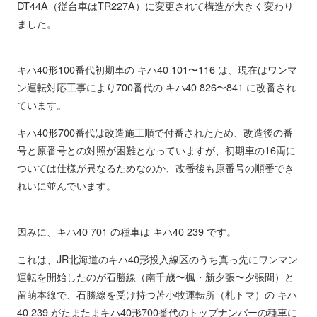
DT44A（従台車はTR227A）に変更されて構造が大きく変わり
ました。
キハ40形100番代初期車の キハ40 101〜116 は、現在はワンマ
ン運転対応工事により700番代の キハ40 826〜841 に改番され
ています。
キハ40形700番代は改造施工順で付番されたため、改造後の番
号と原番号との対照が困難となっていますが、初期車の16両に
ついては仕様が異なるためなのか、改番後も原番号の順番でき
れいに並んでいます。
因みに、キハ40 701 の種車は キハ40 239 です。
これは、JR北海道のキハ40形投入線区のうち真っ先にワンマン
運転を開始したのが石勝線（南千歳〜楓・新夕張〜夕張間）と
留萌本線で、石勝線を受け持つ苫小牧運転所（札トマ）の キハ
40 239 がたまたまキハ40形700番代のトップナンバーの種車に