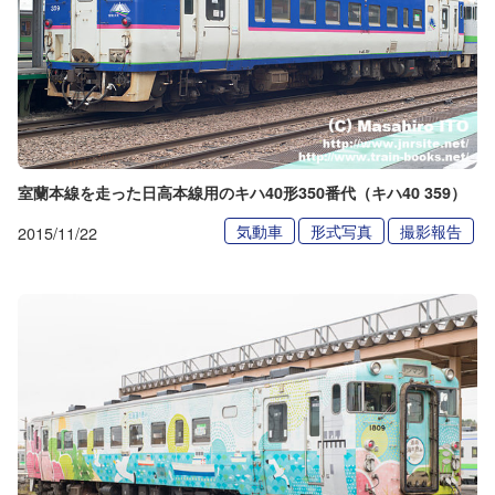
室蘭本線を走った日高本線用のキハ40形350番代（キハ40 359）
気動車
形式写真
撮影報告
2015/11/22