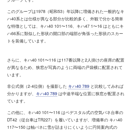
このグループは1978（昭和53）年以降に増備された一般的なキ
ハ40系とは仕様が異なる部分が比較的多く、外観で分かる簡単
な特徴としては、キハ40 101〜116、キハ47 1〜16 はともにキ
ハ66系に類似した形状の開口部の端部が角張った形状のスカー
トを装備しています。
さらに、キハ40 101〜116 は117番以降と2人掛けの座席の配置
が異なるため、狭窓が写真のように両端の戸袋横に配置されて
います。
非公式側（2-4位側）を撮影した
キハ40 789
と比較してみれば
分かりますが、
キハ40 789
は中途半端な位置に狭窓が配置され
ています。
この他に、キハ40 101〜116 はペデスタル式の空気バネ台車の
DT42（従台車はTR227）を履いていますが、増備車の キハ40
117〜150 は軸バネに雪が詰まりにくいように円筒案内式の