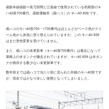
函館本線函館〜長万部間と江差線で使用されている初期形のキ
ハ40形700番代、函館運輸所（函ハコ）の キハ40 839 です。
函ハコのキハ40形700・1700番代はほとんどがベース色がクリ
ーム色から灰色に塗り替えられていますが、この キハ40 839
はまだ塗色変更を受けていません。
また、函ハコの未更新車（キハ40形700番代）は最近になって
屋根上の水タンクが撤去されていますが、キハ40 839 は水タン
クが残存する数少ない未更新車です。
数年前までは函ハコで当たり前に見られた外観のキハ40形です
が、現在ではかなり珍しい形態となってしまいました。