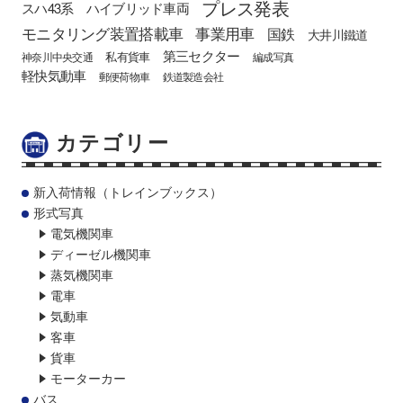
プレス発表
スハ43系
ハイブリッド車両
モニタリング装置搭載車
事業用車
国鉄
大井川鐵道
第三セクター
私有貨車
神奈川中央交通
編成写真
軽快気動車
郵便荷物車
鉄道製造会社
カテゴリー
新入荷情報（トレインブックス）
形式写真
電気機関車
ディーゼル機関車
蒸気機関車
電車
気動車
客車
貨車
モーターカー
バス