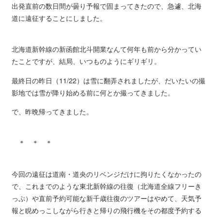
出発直前の数日間が曇り予報で固まってきたので、急遽、北海
道に遠征することにしました。
北海道新幹線の新函館北斗開業なんて何年も前から分かってい
たことですが、結局、いつものようにギリギリ。
最終日の昨日（11/22）は雪に翻弄されましたが、だいたいの撮
影地では雪が降り始める前に何とか撮ってきました。
で、昨晩帰ってきました。
＊ ＊ ＊
今回の遠征は道南・道央のリベンジだけに拘りたくなかったの
で、これまでのような東北新幹線の往復（北海道全線フリーき
っぷ）や直前予約可能な新千歳往復のツアーはやめて、天気予
報と睨めっこしながら行きと帰りの飛行機をその都度予約する