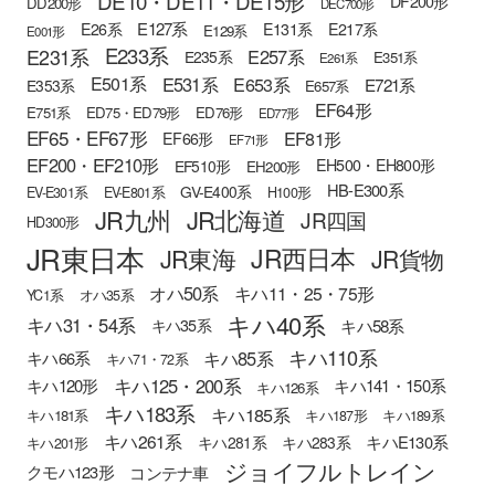
DE10・DE11・DE15形
DF200形
DD200形
DEC700形
E127系
E26系
E131系
E217系
E129系
E001形
E233系
E231系
E257系
E235系
E351系
E261系
E501系
E531系
E653系
E721系
E353系
E657系
EF64形
E751系
ED75・ED79形
ED76形
ED77形
EF65・EF67形
EF81形
EF66形
EF71形
EF200・EF210形
EH500・EH800形
EF510形
EH200形
HB-E300系
GV-E400系
EV-E301系
EV-E801系
H100形
JR九州
JR北海道
JR四国
HD300形
JR東日本
JR西日本
JR東海
JR貨物
オハ50系
キハ11・25・75形
YC1系
オハ35系
キハ40系
キハ31・54系
キハ58系
キハ35系
キハ110系
キハ85系
キハ66系
キハ71・72系
キハ125・200系
キハ120形
キハ141・150系
キハ126系
キハ183系
キハ185系
キハ181系
キハ187形
キハ189系
キハ261系
キハE130系
キハ281系
キハ283系
キハ201形
ジョイフルトレイン
クモハ123形
コンテナ車