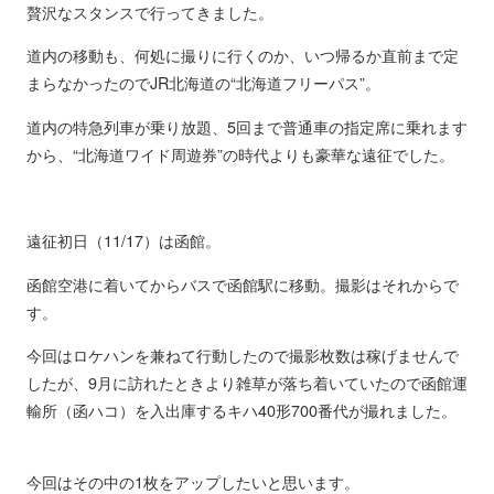
贅沢なスタンスで行ってきました。
道内の移動も、何処に撮りに行くのか、いつ帰るか直前まで定
まらなかったのでJR北海道の“北海道フリーパス”。
道内の特急列車が乗り放題、5回まで普通車の指定席に乗れます
から、“北海道ワイド周遊券”の時代よりも豪華な遠征でした。
遠征初日（11/17）は函館。
函館空港に着いてからバスで函館駅に移動。撮影はそれからで
す。
今回はロケハンを兼ねて行動したので撮影枚数は稼げませんで
したが、9月に訪れたときより雑草が落ち着いていたので函館運
輸所（函ハコ）を入出庫するキハ40形700番代が撮れました。
今回はその中の1枚をアップしたいと思います。