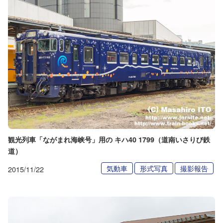
観光列車「ながまれ海峡号」用の キハ40 1799（道南いさりび鉄
道）
気動車
形式写真
撮影報告
2015/11/22