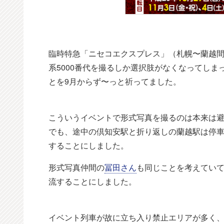
臨時特急「ニセコエクスプレス」（札幌〜蘭越間
系5000番代を撮るしか選択肢がなくなってしまった
とを9月からず〜っと祈ってました。
こういうイベントで形式写真を撮るのは本来は
でも、途中の倶知安駅と折り返しの蘭越駅は停
することにしました。
形式写真仲間の
冨田さん
も同じことを考えていて
流することにしました。
イベント列車が故に立ち入り禁止エリアが多く