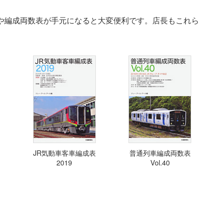
表や編成両数表が手元になると大変便利です。店長もこれら
JR気動車客車編成表
普通列車編成両数表
2019
Vol.40