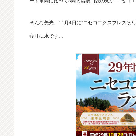
ート車両に比べて3両と編成両数の短い“ニセコ
そんな矢先、11月4日に“ニセコエクスプレス”
寝耳に水です…