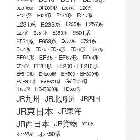
DF200形
E26系
DEC700形
E001形
E127系
E131系
E217系
E129系
E233系
E231系
E257系
E235系
E501系
E353系
E351系
E261系
E531系
E653系
E721系
E657系
E751系
ED75・ED79形
ED76形
ED77形
EF65・EF67形
EF64形
EF66形
EF81形
EF200・EF210形
EF71形
EF510形
EH500・EH800形
EH200形
GV-E400系
EV-E301系
EV-E801系
HB-E300系
H100形
HD300形
JR九州
JR北海道
JR四国
JR東日本
JR東海
JR西日本
JR貨物
YC1系
オハ50系
オハ35系