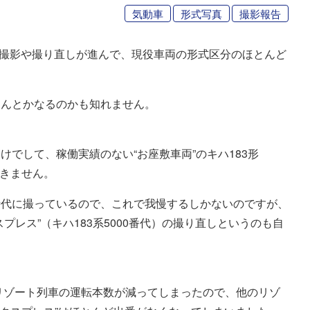
気動車
形式写真
撮影報告
車の撮影や撮り直しが進んで、現役車両の形式区分のほとんど
なんとかなるのかも知れません。
でして、稼働実績のない“お座敷車両”のキハ183形
はできません。
時代に撮っているので、これで我慢するしかないのですが、
プレス”（キハ183系5000番代）の撮り直しというのも自
リゾート列車の運転本数が減ってしまったので、他のリゾ