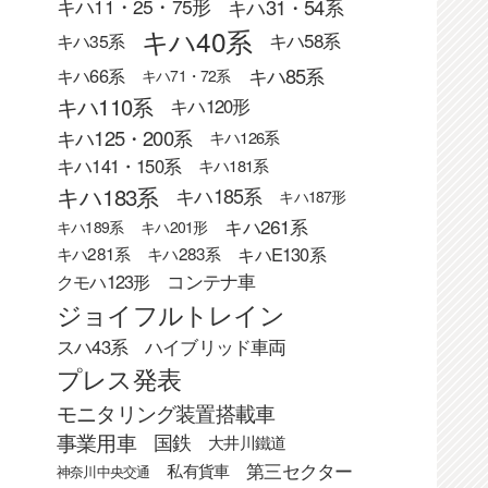
キハ31・54系
キハ11・25・75形
キハ40系
キハ58系
キハ35系
キハ85系
キハ66系
キハ71・72系
キハ110系
キハ120形
キハ125・200系
キハ126系
キハ141・150系
キハ181系
キハ183系
キハ185系
キハ187形
キハ261系
キハ189系
キハ201形
キハE130系
キハ281系
キハ283系
クモハ123形
コンテナ車
ジョイフルトレイン
スハ43系
ハイブリッド車両
プレス発表
モニタリング装置搭載車
事業用車
国鉄
大井川鐵道
第三セクター
私有貨車
神奈川中央交通