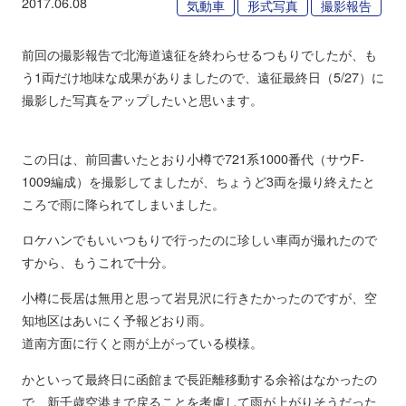
2017.06.08
気動車
形式写真
撮影報告
前回の撮影報告で北海道遠征を終わらせるつもりでしたが、も
う1両だけ地味な成果がありましたので、遠征最終日（5/27）に
撮影した写真をアップしたいと思います。
この日は、前回書いたとおり小樽で721系1000番代（サウF-
1009編成）を撮影してましたが、ちょうど3両を撮り終えたと
ころで雨に降られてしまいました。
ロケハンでもいいつもりで行ったのに珍しい車両が撮れたので
すから、もうこれで十分。
小樽に長居は無用と思って岩見沢に行きたかったのですが、空
知地区はあいにく予報どおり雨。
道南方面に行くと雨が上がっている模様。
かといって最終日に函館まで長距離移動する余裕はなかったの
で、新千歳空港まで戻ることを考慮して雨が上がりそうだった