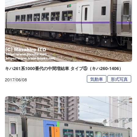
キハ261系1000番代の中間増結車 タイプ⑤（キハ260-1406）
気動車
形式写真
2017/06/08