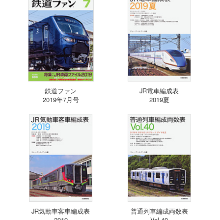
鉄道ファン
JR電車編成表
2019年7月号
2019夏
JR気動車客車編成表
普通列車編成両数表
2019
Vol.40