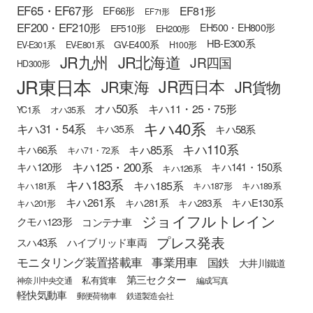
EF65・EF67形
EF81形
EF66形
EF71形
EF200・EF210形
EH500・EH800形
EF510形
EH200形
HB-E300系
GV-E400系
EV-E301系
EV-E801系
H100形
JR九州
JR北海道
JR四国
HD300形
JR東日本
JR西日本
JR東海
JR貨物
オハ50系
キハ11・25・75形
YC1系
オハ35系
キハ40系
キハ31・54系
キハ58系
キハ35系
キハ110系
キハ85系
キハ66系
キハ71・72系
キハ125・200系
キハ120形
キハ141・150系
キハ126系
キハ183系
キハ185系
キハ181系
キハ187形
キハ189系
キハ261系
キハE130系
キハ281系
キハ283系
キハ201形
ジョイフルトレイン
クモハ123形
コンテナ車
プレス発表
スハ43系
ハイブリッド車両
モニタリング装置搭載車
事業用車
国鉄
大井川鐵道
第三セクター
私有貨車
神奈川中央交通
編成写真
軽快気動車
郵便荷物車
鉄道製造会社