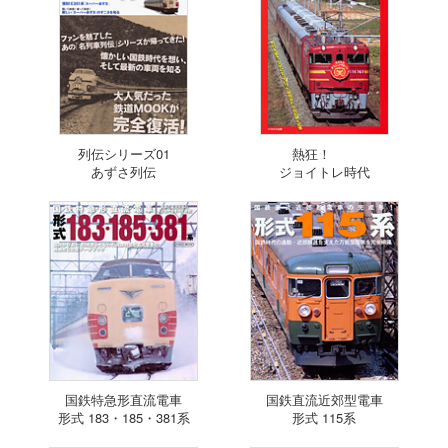
列伝シリーズ01
熱狂！
あずさ列伝
ジョイトレ時代
国鉄特急形直流電車
国鉄直流近郊型電車
形式 183・185・381系
形式 115系