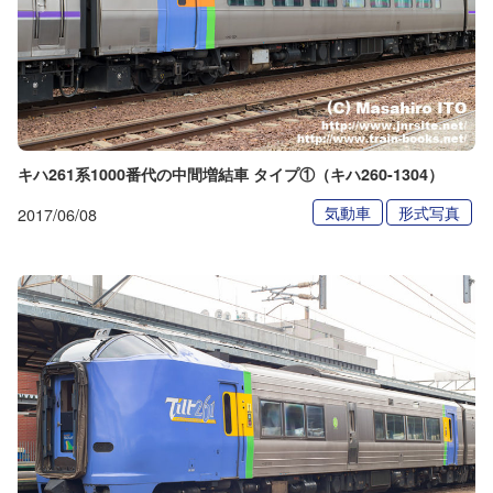
キハ261系1000番代の中間増結車 タイプ①（キハ260-1304）
気動車
形式写真
2017/06/08