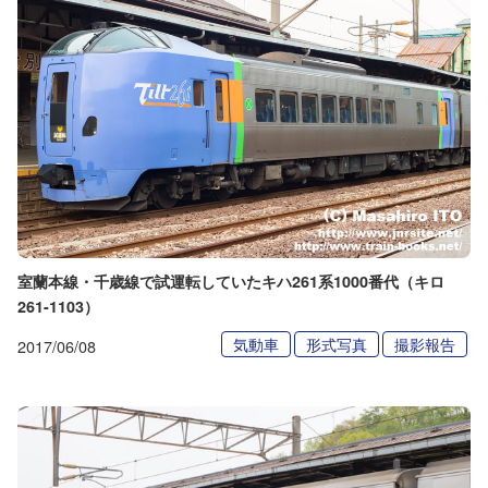
室蘭本線・千歳線で試運転していたキハ261系1000番代（キロ
261-1103）
気動車
形式写真
撮影報告
2017/06/08