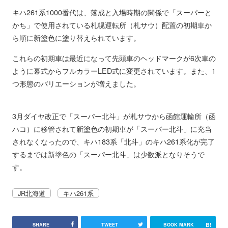
キハ261系1000番代は、落成と入場時期の関係で「スーパーと
かち」で使用されている札幌運転所（札サウ）配置の初期車か
ら順に新塗色に塗り替えられています。
これらの初期車は最近になって先頭車のヘッドマークが6次車の
ように幕式からフルカラーLED式に変更されています。また、1
つ形態のバリエーションが増えました。
3月ダイヤ改正で「スーパー北斗」が札サウから函館運輸所（函
ハコ）に移管されて新塗色の初期車が「スーパー北斗」に充当
されなくなったので、キハ183系「北斗」のキハ261系化が完了
するまでは新塗色の「スーパー北斗」は少数派となりそうで
す。
JR北海道
キハ261系
B!
SHARE
TWEET
BOOK MARK