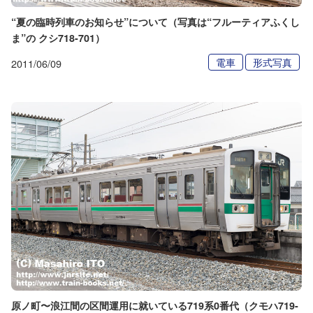
“夏の臨時列車のお知らせ”について（写真は“フルーティアふくし
ま”の クシ718-701）
電車
形式写真
2011/06/09
原ノ町〜浪江間の区間運用に就いている719系0番代（クモハ719-