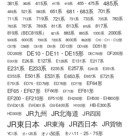
485系
415系
381系
455・475系
383系
417系
419系
681・683系
651系
701系
521系
583系
489系
721系
719系
783系
711系
733系
713系
731系
735系
813系
817系
789系
811系
787系
785系
815系
819系（BEC819系）
883系
2000系
885系
1000系
821系
6000系
8000系
5000系
7000系
7200系
8620形
C10・C11・C12形
DD51形
DD13形
C57形
C58形
C61形
D51形
DD16形
DE10・DE11・DE15形
DF200形
DD200形
DEC700形
E127系
E26系
E131系
E217系
E129系
E001形
E233系
E231系
E257系
E235系
E351系
E261系
E501系
E531系
E653系
E721系
E353系
E657系
EF64形
E751系
ED75・ED79形
ED76形
ED77形
EF65・EF67形
EF81形
EF66形
EF71形
EF200・EF210形
EH500・EH800形
EF510形
EH200形
HB-E300系
GV-E400系
EV-E301系
EV-E801系
H100形
JR九州
JR北海道
JR四国
HD300形
JR東日本
JR西日本
JR東海
JR貨物
オハ50系
キハ11・25・75形
YC1系
オハ35系