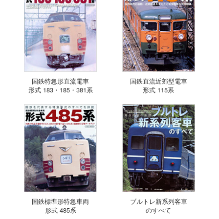
国鉄特急形直流電車
国鉄直流近郊型電車
形式 183・185・381系
形式 115系
国鉄標準形特急車両
ブルトレ新系列客車
形式 485系
のすべて