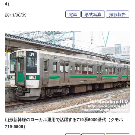
4）
電車
形式写真
撮影報告
2011/06/09
山形新幹線のローカル運用で活躍する719系5000番代（クモハ
719-5506）