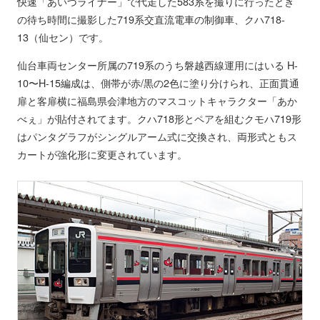
快速「あいづライナー」で代走した583系を撮りに行ったとき
の待ち時間に撮影した719系交直流電車の制御車、クハ718-
13（仙セン）です。
仙台車両センター所属の719系のうち磐越西線運用にはいる H-
10〜H-15編成は、側帯が赤/黒の2色に塗り分けられ、正面貫通
扉と客扉横に福島県会津地方のマスコットキャラクター「あか
べぇ」が貼付されてます。クハ718形とペアを組むクモハ719形
はパンタグラフがシングルアーム式に交換され、両形式ともス
カートが強化形に変更されています。