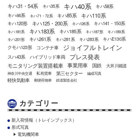
キハ40系
キハ31・54系
キハ58系
キハ35系
キハ110系
キハ85系
キハ66系
キハ71・72系
キハ125・200系
キハ120形
キハ141・150系
キハ126系
キハ183系
キハ185系
キハ181系
キハ187形
キハ189系
キハ261系
キハE130系
キハ281系
キハ283系
キハ201形
ジョイフルトレイン
クモハ123形
コンテナ車
プレス発表
スハ43系
ハイブリッド車両
モニタリング装置搭載車
事業用車
国鉄
大井川鐵道
第三セクター
私有貨車
神奈川中央交通
編成写真
軽快気動車
郵便荷物車
鉄道製造会社
カテゴリー
新入荷情報（トレインブックス）
形式写真
電気機関車