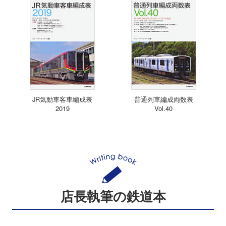
JR気動車客車編成表
普通列車編成両数表
2019
Vol.40
店長執筆の鉄道本