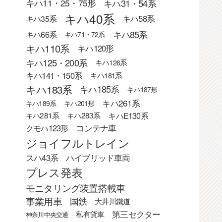
キハ31・54系
キハ11・25・75形
キハ40系
キハ58系
キハ35系
キハ85系
キハ66系
キハ71・72系
キハ110系
キハ120形
キハ125・200系
キハ126系
キハ141・150系
キハ181系
キハ183系
キハ185系
キハ187形
キハ261系
キハ189系
キハ201形
キハE130系
キハ281系
キハ283系
クモハ123形
コンテナ車
ジョイフルトレイン
スハ43系
ハイブリッド車両
プレス発表
モニタリング装置搭載車
事業用車
国鉄
大井川鐵道
第三セクター
私有貨車
神奈川中央交通