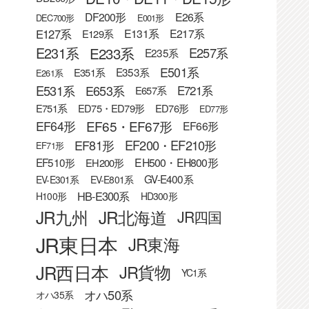
DF200形
E26系
DEC700形
E001形
E127系
E131系
E217系
E129系
E233系
E231系
E257系
E235系
E501系
E353系
E351系
E261系
E531系
E653系
E721系
E657系
E751系
ED75・ED79形
ED76形
ED77形
EF65・EF67形
EF64形
EF66形
EF81形
EF200・EF210形
EF71形
EF510形
EH500・EH800形
EH200形
GV-E400系
EV-E301系
EV-E801系
HB-E300系
H100形
HD300形
JR九州
JR北海道
JR四国
JR東日本
JR東海
JR西日本
JR貨物
YC1系
オハ50系
オハ35系