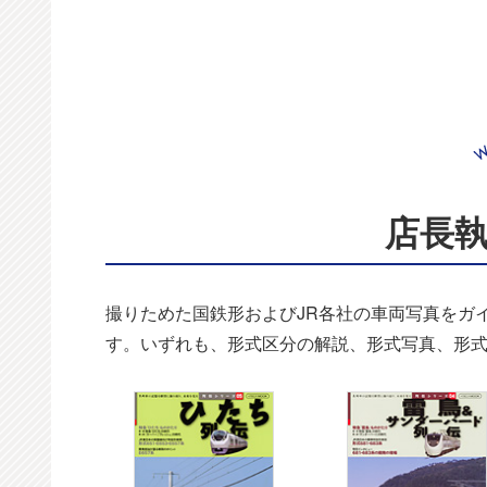
店長
撮りためた国鉄形およびJR各社の車両写真をガ
す。いずれも、形式区分の解説、形式写真、形