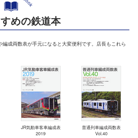
すすめの鉄道本
表や編成両数表が手元になると大変便利です。店長もこれら
JR気動車客車編成表
普通列車編成両数表
2019
Vol.40