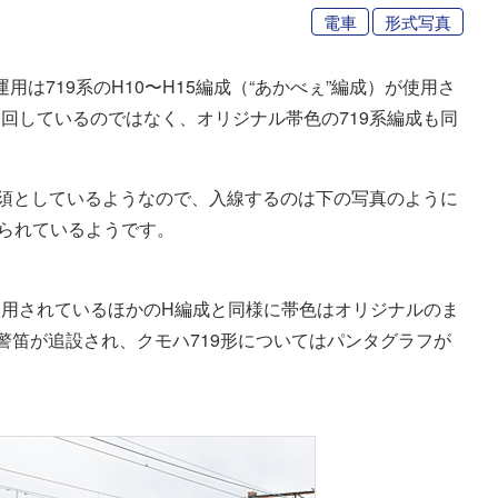
電車
形式写真
は719系のH10〜H15編成（“あかべぇ”編成）が使用さ
回しているのではなく、オリジナル帯色の719系編成も同
必須としているようなので、入線するのは下の写真のように
限られているようです。
用されているほかのH編成と同様に帯色はオリジナルのま
警笛が追設され、クモハ719形についてはパンタグラフが