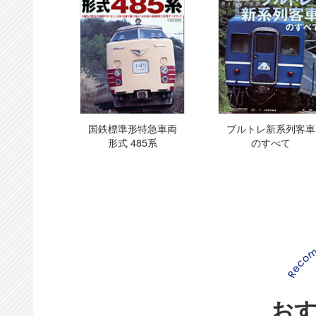
国鉄標準形特急車両
ブルトレ新系列客車
形式 485系
のすべて
お