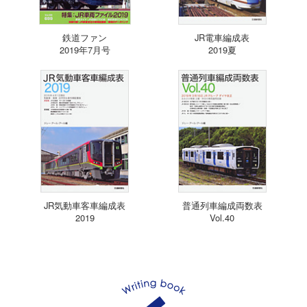
鉄道ファン
JR電車編成表
2019年7月号
2019夏
JR気動車客車編成表
普通列車編成両数表
2019
Vol.40