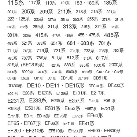
115系
185系
183・189系
117系
119系
121系
205系
211系
209系
215系
213系
201系
221系
223・125系
255系
225系
253系
227系
251系
271系
281系
313系
371系
289系
311系
315系
285系
287系
373系
485系
415系
381系
455・475系
383系
417系
419系
681・683系
651系
701系
521系
583系
489系
721系
719系
783系
711系
733系
713系
731系
735系
813系
817系
789系
811系
787系
785系
815系
819系（BEC819系）
883系
2000系
885系
1000系
821系
6000系
8000系
5000系
7000系
7200系
8620形
C10・C11・C12形
DD51形
DD13形
C57形
C58形
C61形
D51形
DD16形
DE10・DE11・DE15形
DF200形
DD200形
DEC700形
E127系
E26系
E131系
E217系
E129系
E001形
E233系
E231系
E257系
E235系
E351系
E261系
E501系
E531系
E653系
E721系
E353系
E657系
EF64形
E751系
ED75・ED79形
ED76形
ED77形
EF65・EF67形
EF81形
EF66形
EF71形
EF200・EF210形
EH500・EH800形
EF510形
EH200形