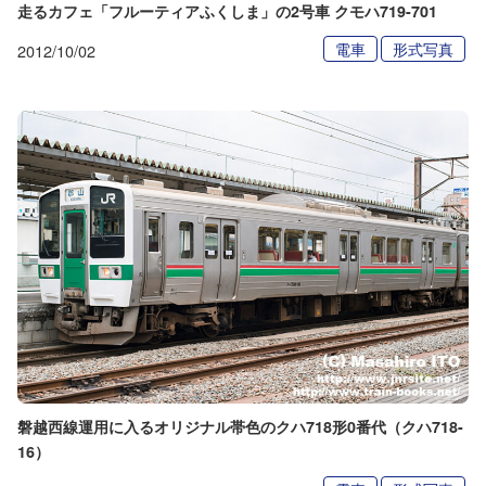
走るカフェ「フルーティアふくしま」の2号車 クモハ719-701
電車
形式写真
2012/10/02
磐越西線運用に入るオリジナル帯色のクハ718形0番代（クハ718-
16）