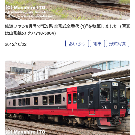
鉄道ファン8月号で“E3系 全形式全番代 (1)”を執筆しました（写真
は山形線の クハ718-5004）
あいさつ
電車
形式写真
2012/10/02