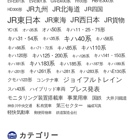
HB-E300系
GV-E400系
EV-E301系
EV-E801系
H100形
JR九州
JR北海道
JR四国
HD300形
JR東日本
JR西日本
JR東海
JR貨物
オハ50系
キハ11・25・75形
YC1系
オハ35系
キハ40系
キハ31・54系
キハ58系
キハ35系
キハ110系
キハ85系
キハ66系
キハ71・72系
キハ125・200系
キハ120形
キハ141・150系
キハ126系
キハ183系
キハ185系
キハ181系
キハ187形
キハ189系
キハ261系
キハE130系
キハ281系
キハ283系
キハ201形
ジョイフルトレイン
クモハ123形
コンテナ車
プレス発表
スハ43系
ハイブリッド車両
モニタリング装置搭載車
事業用車
国鉄
大井川鐵道
第三セクター
私有貨車
神奈川中央交通
編成写真
軽快気動車
郵便荷物車
鉄道製造会社
カテゴリー