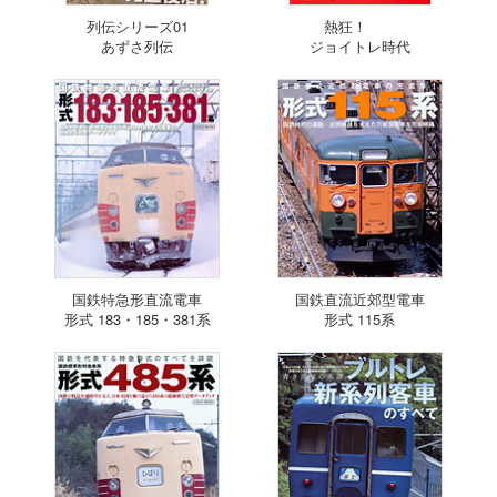
列伝シリーズ01
熱狂！
あずさ列伝
ジョイトレ時代
国鉄特急形直流電車
国鉄直流近郊型電車
形式 183・185・381系
形式 115系