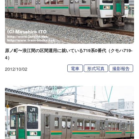
原ノ町〜浪江間の区間運用に就いている719系0番代（クモハ719-
4）
電車
形式写真
撮影報告
2012/10/02